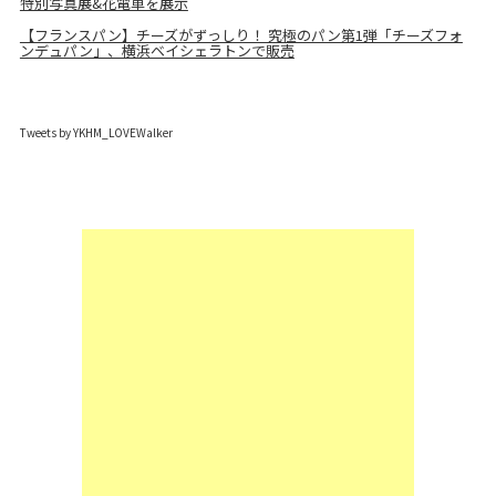
特別写真展&花電車を展示
【フランスパン】チーズがずっしり！ 究極のパン第1弾「チーズフォ
ンデュパン」、横浜ベイシェラトンで販売
Tweets by YKHM_LOVEWalker