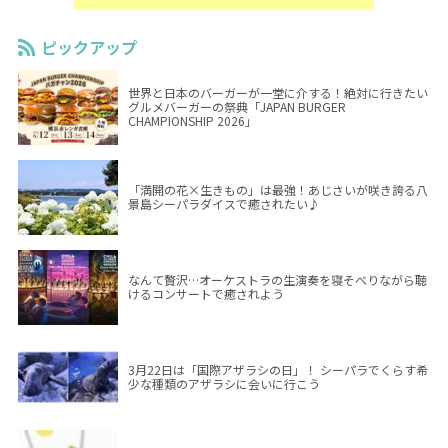
ピックアップ
世界と日本のバーガーが一堂に介する！絶対に行きたい
グルメバーガーの祭典「JAPAN BURGER
CHAMPIONSHIP 2026」
「満開の花×生きもの」は最強！あじさいが咲き誇る八
景島シーパラダイスで癒されたい♪
なんて贅沢…オーケストラの生演奏を寝そべりながら聴
けるコンサートで癒されよう
3月22日は「国際アザラシの日」！ シーパラでくらす希
少な種類のアザラシに会いに行こう