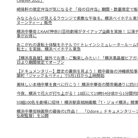
CINEMA 2021」
崎陽軒の限定弁当が気になるぞ 「母の日弁当」期間・数量限定で販
みなとみらいが見えるラウンジで素敵な午後を。横浜ベイホテル東
ヌーンティー」販売
横浜中華街とKAAT神奈川芸術劇場がタイアップ企画を実施！ 公演
事がお得に
あこがれの運転士体験をホテルで!? トレインシミュレータールー
転士」を実施、横浜ベイホテル東急
【横浜高島屋】屋外でお酒・ご飯楽しみたい！「横浜髙島屋ビアガーデン
日より期間限定でオープン
【ドキュメンタリー】歴史の裏側を見よう！ 戦中最後の沖縄県知
葉町「ジャック＆ベティ」で5月1日から上映開始
美味しい本格中華を食べに行こう！ 横浜中華街の関帝廟通りに四川
今夜、横浜で花火が打ち上がる！ 18区にて19時54分頃から1分間
50組100名を劇場に招待！ 横浜駅直結映画館「T・ジョイ横浜」開
横浜中華街映画祭の最後の1作品！ 「Odore.」ドキュメンタリ
弘樹監督）を公開