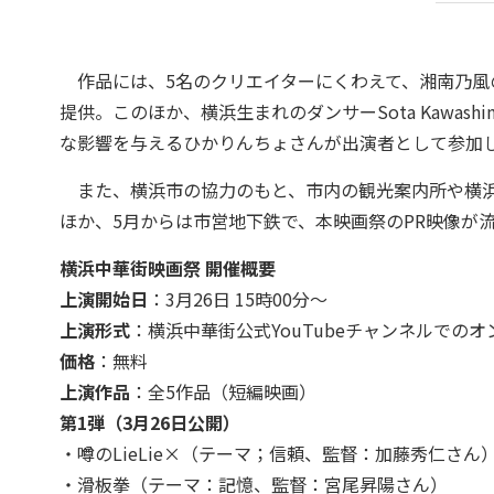
作品には、5名のクリエイターにくわえて、湘南乃風の
提供。このほか、横浜生まれのダンサーSota Kawas
な影響を与えるひかりんちょさんが出演者として参加
また、横浜市の協力のもと、市内の観光案内所や横浜
ほか、5月からは市営地下鉄で、本映画祭のPR映像が
横浜中華街映画祭 開催概要
上演開始日
：3月26日 15時00分～
上演形式
：横浜中華街公式YouTubeチャンネルでの
価格
：無料
上演作品
：全5作品（短編映画）
第1弾（3月26日公開）
・噂のLieLie×（テーマ；信頼、監督：加藤秀仁さん
・滑板拳（テーマ：記憶、監督：宮尾昇陽さん）