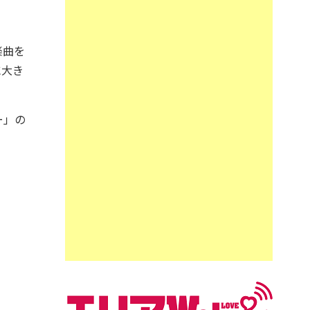
楽曲を
に大き
ー」の