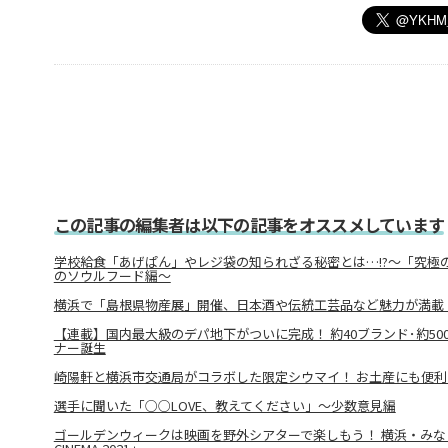
この記事の編集者は以下の記事をオススメしています
学校給食「あげぱん」やレジ袋の知られざる秘密とは…!?～「究極
のソウルフード編～
横浜で「島根県物産展」開催、日本酒や伝統工芸品など魅力が満載
【連載】国内最大級のデパ地下がついに完成！ 約40ブランド･約5
ナー誕生
崎陽軒と横浜市交通局がコラボした限定シウマイ！ お土産にも便
選手に聞いた「○○LOVE、教えてください」～少数意見編
ゴールデンウィークは映画を野外シアターで楽しもう！ 横浜・みなとみ