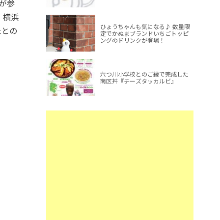
が参
、横浜
ひょうちゃんも気になる♪ 数量限
たとの
定でかぬまブランドいちごトッピ
ングのドリンクが登場！
六つ川小学校とのご縁で完成した
南区丼『チーズタッカルビ』