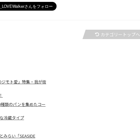
カテゴリートップ
のジモト愛」特集・我が街
！
00種類のパンを集めたコー
利な冷蔵タイプ
らい「SEASIDE