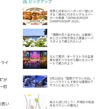
ピックアップ
世界と日本のバーガーが一堂に介
する！絶対に行きたいグルメバー
ガーの祭典「JAPAN BURGER
CHAMPIONSHIP 2026」
「満開の花×生きもの」は最強！
あじさいが咲き誇る八景島シーパ
ラダイスで癒されたい♪
なんて贅沢…オーケストラの生演
奏を寝そべりながら聴けるコンサ
ンライ
ートで癒されよう
3月22日は「国際アザラシの日」！
”が
シーパラでくらす希少な種類のア
ザラシに会いに行こう
～初
桜さんぽに行こう！ 戸塚区の桜並
の思い
木をウナシーが案内♪