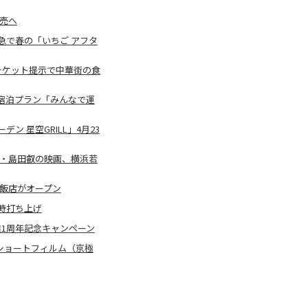
売へ
急で春の「いちご アフタ
チケット提示で中華街の食
ム宿泊プラン「みんなで運
 星空GRILL」4月23
事・島田叡の映画、横浜若
飯店がオープン
同時打ち上げ
業1周年記念キャンペーン
ーショートフィルム（京極