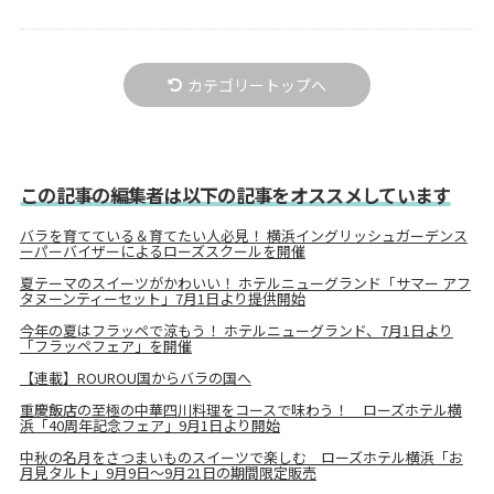
カテゴリートップへ
この記事の編集者は以下の記事をオススメしています
バラを育てている＆育てたい人必見！ 横浜イングリッシュガーデンス
ーパーバイザーによるローズスクールを開催
夏テーマのスイーツがかわいい！ ホテルニューグランド「サマー アフ
タヌーンティーセット」7月1日より提供開始
今年の夏はフラッペで涼もう！ ホテルニューグランド、7月1日より
「フラッペフェア」を開催
【連載】ROUROU国からバラの国へ
重慶飯店の至極の中華四川料理をコースで味わう！ ローズホテル横
浜「40周年記念フェア」9月1日より開始
中秋の名月をさつまいものスイーツで楽しむ ローズホテル横浜「お
月見タルト」9月9日～9月21日の期間限定販売