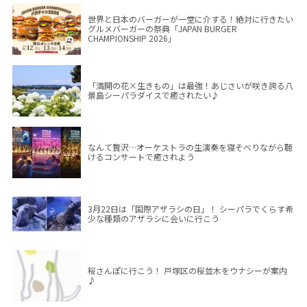
世界と日本のバーガーが一堂に介する！絶対に行きたい
グルメバーガーの祭典「JAPAN BURGER
CHAMPIONSHIP 2026」
「満開の花×生きもの」は最強！あじさいが咲き誇る八
景島シーパラダイスで癒されたい♪
なんて贅沢…オーケストラの生演奏を寝そべりながら聴
けるコンサートで癒されよう
3月22日は「国際アザラシの日」！ シーパラでくらす希
少な種類のアザラシに会いに行こう
桜さんぽに行こう！ 戸塚区の桜並木をウナシーが案内
♪