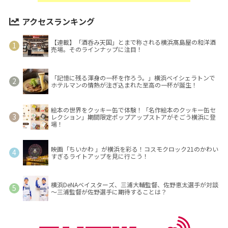
アクセスランキング
【連載】「酒呑み天国」とまで称される横浜髙島屋の和洋酒
売場。そのラインナップに注目！
「記憶に残る渾身の一杯を作ろう。」横浜ベイシェラトンで
ホテルマンの情熱が注ぎ込まれた至高の一杯が誕生！
絵本の世界をクッキー缶で体験！「名作絵本のクッキー缶セ
レクション」期間限定ポップアップストアがそごう横浜に登
場！
映画「ちいかわ 」が横浜を彩る！コスモクロック21のかわい
すぎるライトアップを見に行こう！
横浜DeNAベイスターズ、三浦大輔監督、佐野恵太選手が対談
～三浦監督が佐野選手に期待することは？