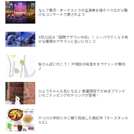
なんて贅沢…オーケストラの生演奏を寝そべりながら聴
けるコンサートで癒されよう
3月22日は「国際アザラシの日」！ シーパラでくらす希
少な種類のアザラシに会いに行こう
桜さんぽに行こう！ 戸塚区の桜並木をウナシーが案内
♪
ひょうちゃんも気になる♪ 数量限定でかぬまブランド
いちごトッピングのドリンクが登場！
六つ川小学校とのご縁で完成した南区丼『チーズタッカ
ルビ』