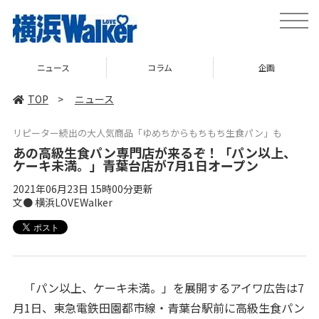
toggle
naviga
ニュース
コラム
企画
TOP
>
ニュース
リピーター続出の大人気商品「ゆめちからもちもち生食パン」も
あの高級生食パン専門店が来るぞ！「パン以上、
ケーキ未満。」青葉台店が7月1日オープン
2021年06月23日 15時00分更新
文● 横浜LOVEWalker
「パン以上、ケーキ未満。」を展開するアイワ広告は7
月1日、東急電鉄田園都市線・青葉台駅前に高級生食パン