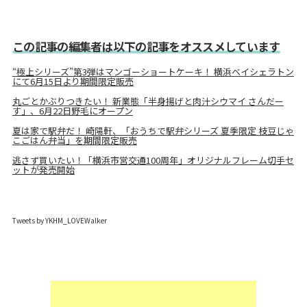
この記事の編集者は以下の記事をオススメしています
“極上シリーズ”第3弾はマンゴーショートケーキ！ 横浜ベイシェラトン
にて6月15日より期間限定販売
丸ごとかぶりつきたい！ 新業態「半身揚げと肉汁シウマイ さんだー
す」、6月22日野毛にオープン
夏は家で駅弁だ！ 崎陽軒、「おうちで駅弁シリーズ 夏季限定 枝豆じゃ
こごはん弁当」を期間限定販売
逃さず買いたい！「横浜市営交通100周年」オリジナルフレーム切手セ
ットが発売開始
Tweets by YKHM_LOVEWalker