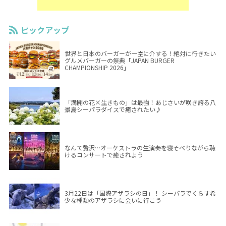
ピックアップ
世界と日本のバーガーが一堂に介する！絶対に行きたい
グルメバーガーの祭典「JAPAN BURGER
CHAMPIONSHIP 2026」
「満開の花×生きもの」は最強！あじさいが咲き誇る八
景島シーパラダイスで癒されたい♪
なんて贅沢…オーケストラの生演奏を寝そべりながら聴
けるコンサートで癒されよう
3月22日は「国際アザラシの日」！ シーパラでくらす希
少な種類のアザラシに会いに行こう