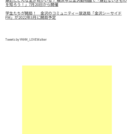
身近にどんな生き物がいる？ 横浜市立金沢動物園で「身近ないきもの
を知ろう！」7月20日から開催
学生たちが開局！ 金沢のコミュニティー放送局「金沢シーサイド
FM」が2022年3月に開局予定
Tweets by YKHM_LOVEWalker