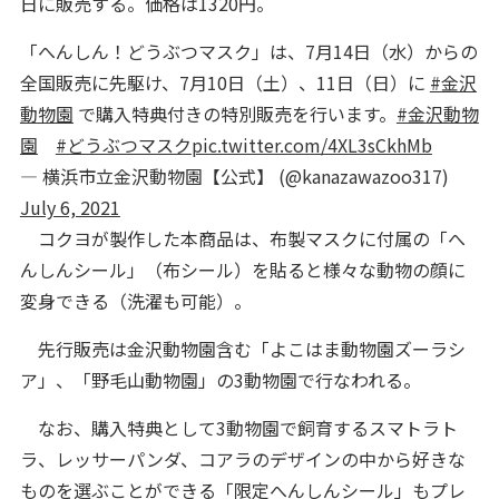
日に販売する。価格は1320円。
「へんしん！どうぶつマスク」は、7月14日（水）からの
全国販売に先駆け、7月10日（土）、11日（日）に
#金沢
動物園
で購入特典付きの特別販売を行います。
#金沢動物
園
#どうぶつマスク
pic.twitter.com/4XL3sCkhMb
— 横浜市立金沢動物園【公式】 (@kanazawazoo317)
July 6, 2021
コクヨが製作した本商品は、布製マスクに付属の「へ
んしんシール」（布シール）を貼ると様々な動物の顔に
変身できる（洗濯も可能）。
先行販売は金沢動物園含む「よこはま動物園ズーラシ
ア」、「野毛山動物園」の3動物園で行なわれる。
なお、購入特典として3動物園で飼育するスマトラト
ラ、レッサーパンダ、コアラのデザインの中から好きな
ものを選ぶことができる「限定へんしんシール」もプレ