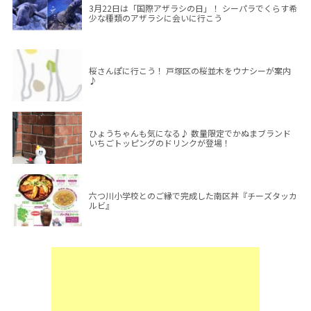
3月22日は「国際アザラシの日」！ シーパラでくらす希
少な種類のアザラシに会いに行こう
桜さんぽに行こう！ 戸塚区の桜並木をウナシーが案内
♪
ひょうちゃんも気になる♪ 数量限定でかぬまブランド
いちごトッピングのドリンクが登場！
六つ川小学校とのご縁で完成した南区丼『チーズタッカ
ルビ』