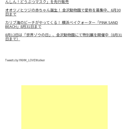
んしん！どうぶつマスク」を先行販売
オオツノヒツジの赤ちゃん誕生！ 金沢動物園で愛称を募集中、6月30
日まで
カリブ海のビーチがやってくる！ 横浜ベイクォーター「PINK SAND
BEACH」8月31日まで
8月12日は「世界ゾウの日」、金沢動物園にて特別展を開催中（8月31
日まで）
Tweets by YKHM_LOVEWalker