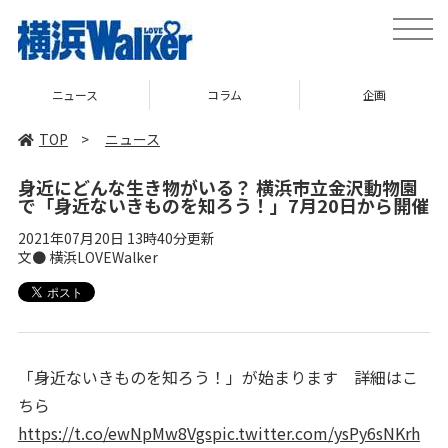
toggle
naviga
ニュース
コラム
企画
TOP
>
ニュース
身近にどんな生き物がいる？ 横浜市立金沢動物園
で「身近ないきものを知ろう！」7月20日から開催
2021年07月20日 13時40分更新
文● 横浜LOVEWalker
「身近ないきものを知ろう！」が始まります 詳細はこ
ちら
https://t.co/ewNpMw8Vgs
pic.twitter.com/ysPy6sNKrh