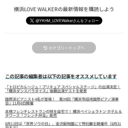
横浜LOVE WALKERの最新情報を購読しよう
カテゴリートップへ
この記事の編集者は以下の記事をオススメしています
「トロピカル～ジュ！プリキュア スペシャルステージ」の出演決定！
「横浜ダンスパラダイス」後期出演ゲストを発表
国際派ピアニスト4名が登場！ 第39回「横浜市招待国際ピアノ演奏
会」11月6日開催
本格フレンチレストランの味を自宅で！ 横浜ベイシェラトン ホテル＆
タワーズ「フレンチ弁当」発売
8月12日は「世界ゾウの日」、金沢動物園にて特別展を開催中（8月31
日まで）