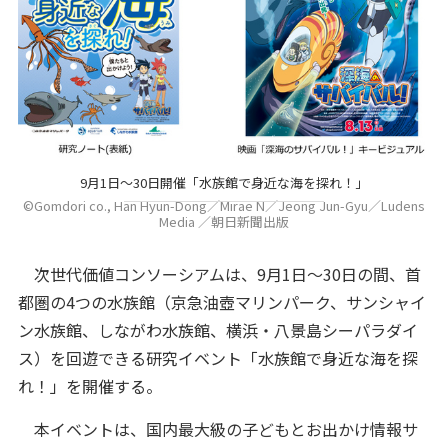
9月1日〜30日開催「水族館で身近な海を探れ！」
©Gomdori co., Han Hyun-Dong／Mirae N／Jeong Jun-Gyu／Ludens
Media ／朝日新聞出版
次世代価値コンソーシアムは、9月1日〜30日の間、首
都圏の4つの水族館（京急油壺マリンパーク、サンシャイ
ン水族館、しながわ水族館、横浜・八景島シーパラダイ
ス）を回遊できる研究イベント「水族館で身近な海を探
れ！」を開催する。
本イベントは、国内最大級の子どもとお出かけ情報サ