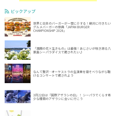
ピックアップ
世界と日本のバーガーが一堂に介する！絶対に行きたい
グルメバーガーの祭典「JAPAN BURGER
CHAMPIONSHIP 2026」
「満開の花×生きもの」は最強！あじさいが咲き誇る八
景島シーパラダイスで癒されたい♪
なんて贅沢…オーケストラの生演奏を寝そべりながら聴
けるコンサートで癒されよう
3月22日は「国際アザラシの日」！ シーパラでくらす希
少な種類のアザラシに会いに行こう