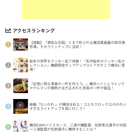
アクセスランキング
【連載】「酒呑み天国」とまで称される横浜髙島屋の和洋酒
売場。そのラインナップに注目！
絵本の世界をクッキー缶で体験！「名作絵本のクッキー缶セ
レクション」期間限定ポップアップストアがそごう横浜に登
場！
「記憶に残る渾身の一杯を作ろう。」横浜ベイシェラトンで
ホテルマンの情熱が注ぎ込まれた至高の一杯が誕生！
映画「ちいかわ 」が横浜を彩る！コスモクロック21のかわい
すぎるライトアップを見に行こう！
横浜DeNAベイスターズ、三浦大輔監督、佐野恵太選手が対談
～三浦監督が佐野選手に期待することは？