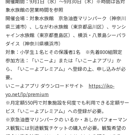
開催期間：9月1日（水）〜9月30日（木）※時間は各対
象水族館の営業時間を参照
開催会場：対象水族館 京急油壺マリンパーク（神奈川
県三浦市）、しながわ水族館（東京都品川区）、サンシ
ャイン水族館（東京都豊島区）、横浜・八景島シーパラ
ダイス（神奈川県横浜市）
対象：小学生１名とその保護者1名 ※先着800組限定
参加方法：「いこーよ」または「いこーよアプリ」か
ら、「いこーよプレミアム」へ登録の上、申し込みが必
要。
いこーよアプリ ダウンロードサイト
https://iko-
yo.net/lp/premium
※月定額550円で対象施設を何度でも利用できる定額サー
ビス「いこーよプレミアム」への登録が必要。
※京急油壺マリンパークの いるか・あしかパフォーマン
ス観覧には別途観覧チケットの購入が必要。観覧希望の