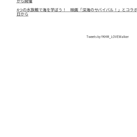
から開催
4つの水族館で海を学ぼう！ 映画「深海のサバイバル！」とコラボ
日から
Tweets by YKHM_LOVEWalker