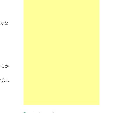
リカな
あらか
いたし