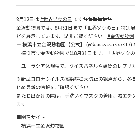
8月12日は
#世界ゾウの日
です🐘🐘🐘🐘🐘🐘
金沢動物園では、8月31日まで「世界ゾウの日」特別
どを展示しています。是非ご覧ください。
#金沢動物園
— 横浜市立金沢動物園【公式】 (@kanazawazoo317)
横浜市立金沢動物園では8月31日まで、「世界ゾウ
ユーラシア休憩棟で、クイズパネルや頭骨のレプリ
※新型コロナウイルス感染症拡大防止の観点から、各
じめ最新の情報をご確認ください。
またお出かけの際は、手洗いやマスクの着用、咳エチ
ます。
■関連サイト
横浜市立金沢動物園