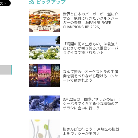
ピックアップ
世界と日本のバーガーが一堂に介
する！絶対に行きたいグルメバー
ガーの祭典「JAPAN BURGER
CHAMPIONSHIP 2026」
「満開の花×生きもの」は最強！
あじさいが咲き誇る八景島シーパ
ラダイスで癒されたい♪
へ
なんて贅沢…オーケストラの生演
奏を寝そべりながら聴けるコンサ
ートで癒されよう
3月22日は「国際アザラシの日」！
シーパラでくらす希少な種類のア
ザラシに会いに行こう
桜さんぽに行こう！ 戸塚区の桜並
木をウナシーが案内♪