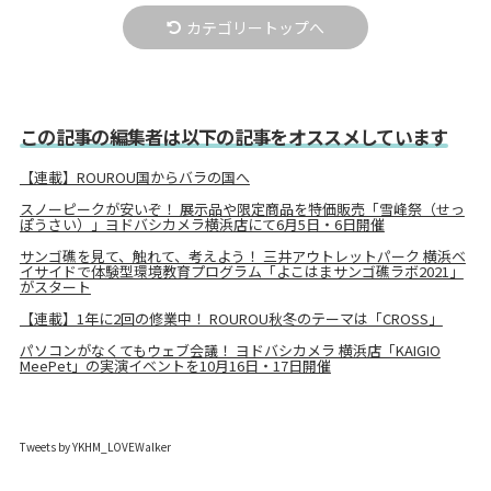
カテゴリートップへ
この記事の編集者は以下の記事をオススメしています
【連載】ROUROU国からバラの国へ
スノーピークが安いぞ！ 展示品や限定商品を特価販売「雪峰祭（せっ
ぽうさい）」ヨドバシカメラ横浜店にて6月5日・6日開催
サンゴ礁を見て、触れて、考えよう！ 三井アウトレットパーク 横浜ベ
イサイドで体験型環境教育プログラム「よこはまサンゴ礁ラボ2021」
がスタート
【連載】1年に2回の修業中！ ROUROU秋冬のテーマは「CROSS」
パソコンがなくてもウェブ会議！ ヨドバシカメラ 横浜店「KAIGIO
MeePet」の実演イベントを10月16日・17日開催
Tweets by YKHM_LOVEWalker