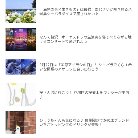
「満開の花×生きもの」は最強！あじさいが咲き誇る八
景島シーパラダイスで癒されたい♪
なんて贅沢…オーケストラの生演奏を寝そべりながら聴
けるコンサートで癒されよう
3月22日は「国際アザラシの日」！ シーパラでくらす希
少な種類のアザラシに会いに行こう
桜さんぽに行こう！ 戸塚区の桜並木をウナシーが案内
♪
ひょうちゃんも気になる♪ 数量限定でかぬまブランド
いちごトッピングのドリンクが登場！