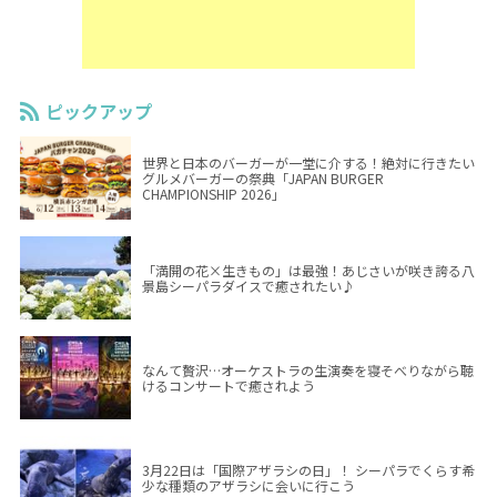
ピックアップ
世界と日本のバーガーが一堂に介する！絶対に行きたい
グルメバーガーの祭典「JAPAN BURGER
CHAMPIONSHIP 2026」
「満開の花×生きもの」は最強！あじさいが咲き誇る八
景島シーパラダイスで癒されたい♪
なんて贅沢…オーケストラの生演奏を寝そべりながら聴
けるコンサートで癒されよう
3月22日は「国際アザラシの日」！ シーパラでくらす希
少な種類のアザラシに会いに行こう