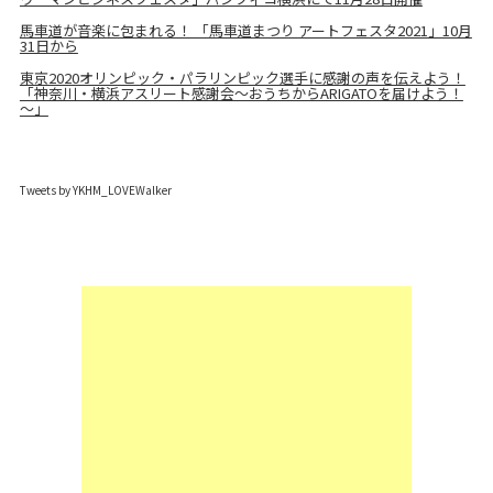
馬車道が音楽に包まれる！ 「馬車道まつり アートフェスタ2021」10月
31日から
東京2020オリンピック・パラリンピック選手に感謝の声を伝えよう！
「神奈川・横浜アスリート感謝会～おうちからARIGATOを届けよう！
～」
Tweets by YKHM_LOVEWalker