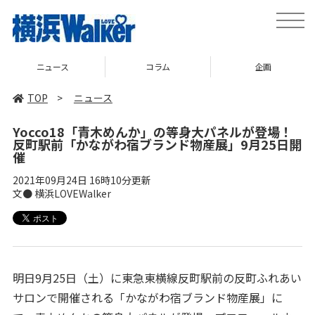
toggle
naviga
ニュース
コラム
企画
TOP
>
ニュース
Yocco18「青木めんか」の等身大パネルが登場！
反町駅前「かながわ宿ブランド物産展」9月25日開
催
2021年09月24日 16時10分更新
文● 横浜LOVEWalker
明日9月25日（土）に東急東横線反町駅前の反町ふれあい
サロンで開催される「かながわ宿ブランド物産展」に