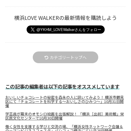
横浜LOVE WALKERの最新情報を購読しよう
カテゴリートップへ
この記事の編集者は以下の記事をオススメしています
おいしいチョコレートの秘密を森永の人に訊いてみよう！ 横浜市鶴見
区にて「チョコレートを科学する～おいしさのひみつ～」10月31日開
催
学芸員が幕末のオモシロ絵画を出張解説！ 「横浜［出前］美術館」栄
区民文化センターで10月30日開催
働く女性を支援する学びと交流の場、「横浜女性ネットワーク会議＆
ウーマンビジネスフェスタ」パシフィコ横浜にて11月28日開催