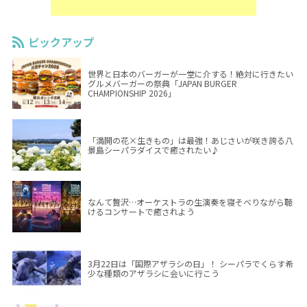
ピックアップ
世界と日本のバーガーが一堂に介する！絶対に行きたい
グルメバーガーの祭典「JAPAN BURGER
CHAMPIONSHIP 2026」
「満開の花×生きもの」は最強！あじさいが咲き誇る八
景島シーパラダイスで癒されたい♪
なんて贅沢…オーケストラの生演奏を寝そべりながら聴
けるコンサートで癒されよう
3月22日は「国際アザラシの日」！ シーパラでくらす希
少な種類のアザラシに会いに行こう