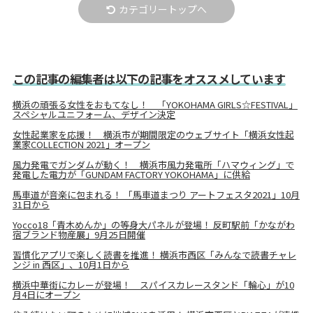
カテゴリートップへ
この記事の編集者は以下の記事をオススメしています
横浜の頑張る女性をおもてなし！ 「YOKOHAMA GIRLS☆FESTIVAL」
スペシャルユニフォーム、デザイン決定
女性起業家を応援！ 横浜市が期間限定のウェブサイト「横浜女性起
業家COLLECTION 2021」オープン
風力発電でガンダムが動く！ 横浜市風力発電所「ハマウィング」で
発電した電力が「GUNDAM FACTORY YOKOHAMA」に供給
馬車道が音楽に包まれる！ 「馬車道まつり アートフェスタ2021」10月
31日から
Yocco18「青木めんか」の等身大パネルが登場！ 反町駅前「かながわ
宿ブランド物産展」9月25日開催
習慣化アプリで楽しく読書を推進！ 横浜市西区「みんなで読書チャレ
ンジ in 西区」、10月1日から
横浜中華街にカレーが登場！ スパイスカレースタンド「輪心」が10
月4日にオープン