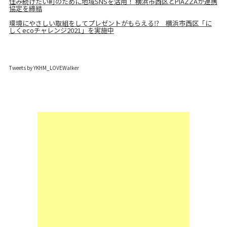
住み続けたい町のために地域SNSを活用！ 横浜市西区とPIAZZAが連携
協定を締結
環境にやさしい取組をしてプレゼントがもらえる⁉ 横浜市西区「に
しくecoチャレンジ2021」を実施中
Tweets by YKHM_LOVEWalker