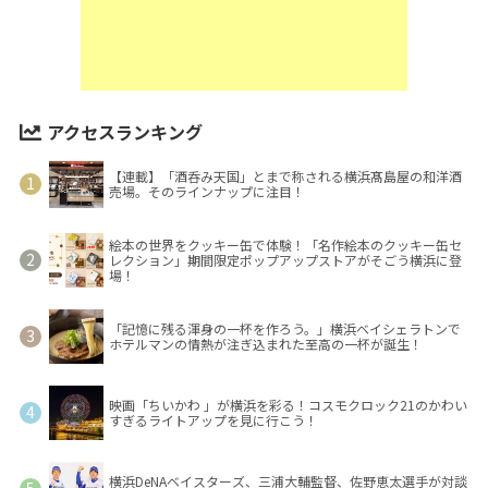
アクセスランキング
【連載】「酒呑み天国」とまで称される横浜髙島屋の和洋酒
売場。そのラインナップに注目！
絵本の世界をクッキー缶で体験！「名作絵本のクッキー缶セ
レクション」期間限定ポップアップストアがそごう横浜に登
場！
「記憶に残る渾身の一杯を作ろう。」横浜ベイシェラトンで
ホテルマンの情熱が注ぎ込まれた至高の一杯が誕生！
映画「ちいかわ 」が横浜を彩る！コスモクロック21のかわい
すぎるライトアップを見に行こう！
横浜DeNAベイスターズ、三浦大輔監督、佐野恵太選手が対談