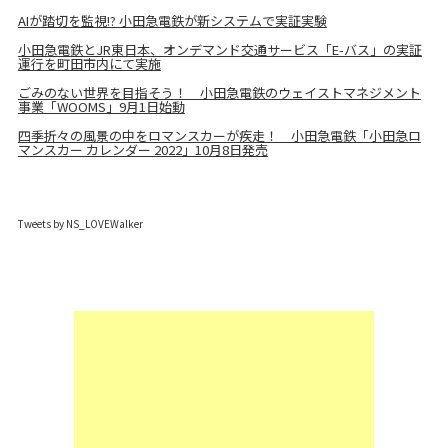
AIが踏切を監視!? 小田急電鉄が新システムで実証実験
小田急電鉄とJR東日本、オンデマンド交通サービス「E-バス」の実証
運行を町田市内にて実施
ごみのない世界を目指そう！ 小田急電鉄のウェイストマネジメント
事業「WOOMS」9月1日始動
四季折々の風景の中をロマンスカーが疾走！ 小田急電鉄「小田急ロ
マンスカー カレンダー 2022」10月8日発売
Tweets by NS_LOVEWalker