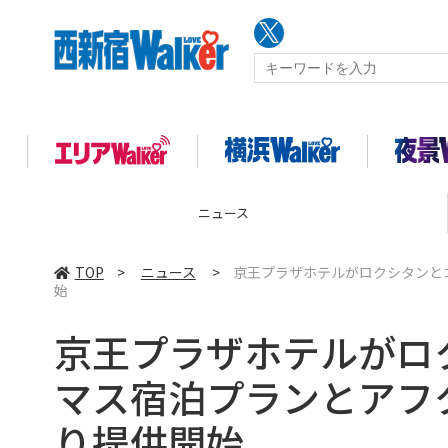
コラム
TOP
>
ニュース
>
京王プラザホテルがロクシタンと
始
京王プラザホテルがロ
マス宿泊プランとアフタ
り提供開始