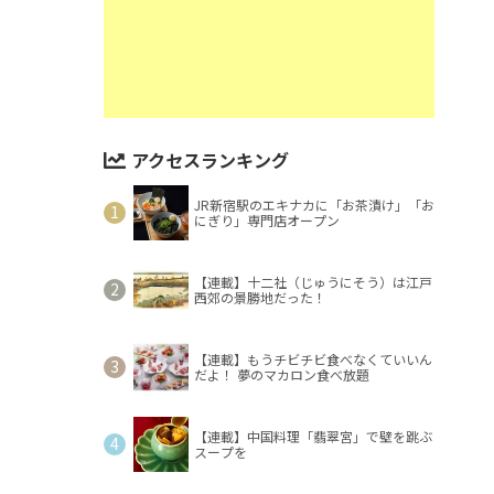
アクセスランキング
JR新宿駅のエキナカに「お茶漬け」「お
にぎり」専門店オープン
【連載】十二社（じゅうにそう）は江戸
西郊の景勝地だった！
【連載】もうチビチビ食べなくていいん
だよ！ 夢のマカロン食べ放題
【連載】中国料理「翡翠宮」で壁を跳ぶ
スープを