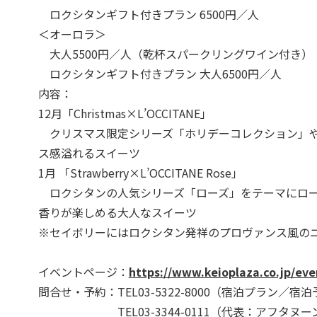
ロクシタンギフト付きプラン 6500円／人
＜オーロラ＞
大人5500円／人（乾杯スパークリングワイン付き）
ロクシタンギフト付きプラン 大人6500円／人
内容：
12月「Christmas×L’OCCITANE」
クリスマス限定シリーズ「ホリデーコレクション」や
ス感溢れるスイーツ
1月 「Strawberry×L’OCCITANE Rose」
ロクシタンの人気シリーズ「ローズ」をテーマにロー
香りが楽しめる大人なスイーツ
※セイボリーにはロクシタン発祥のプロヴァンス風の
イベントページ：
https://www.keioplaza.co.jp/eve
問合せ・予約：TEL03-5322-8000（宿泊プラン／宿
TEL03-3344-0111（代表：アフタヌー