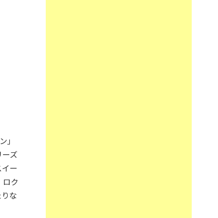
ョン」
リーズ
スイー
、ロク
たりな