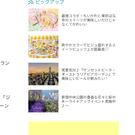
ピックアップ
最強コラボ！ちいかわと東京ばな
奈のスイーツが美味しいだけじゃ
なくてかわいい
爽やかカラーでビジュ盛れするス
イーツビュッフェが超最高♡
ラン
常夏気分♪『サンセットビーチ・
オーストラリアビアガーデン』で
美味しいビールが飲みたい！
」「ジ
新宿中央公園の春香る花々と桜の
木～ライトアップイベント実施中
ーン
♪～