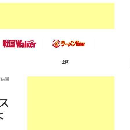
TOP
提供開
ス
よ