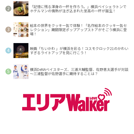
「記憶に残る渾身の一杯を作ろう。」横浜ベイシェラトンで
ホテルマンの情熱が注ぎ込まれた至高の一杯が誕生！
絵本の世界をクッキー缶で体験！「名作絵本のクッキー缶セ
レクション」期間限定ポップアップストアがそごう横浜に登
場！
映画「ちいかわ 」が横浜を彩る！コスモクロック21のかわい
すぎるライトアップを見に行こう！
横浜DeNAベイスターズ、三浦大輔監督、佐野恵太選手が対談
～三浦監督が佐野選手に期待することは？