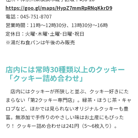
https://goo.gl/maps/HypZ7mmRpRNqKkrD9
電話：045-751-8707
営業時間：11時～12時30分、13時30分～16時
定休日：火曜･木曜･土曜･日曜･祝日
※湯だね食パンは午後のみ販売
店内には常時30種類以上のクッキー
「クッキー詰め合わせ」
店内にはクッキーが所狭しと並ぶ、クッキ一好きにた
まらない「第2クッキー専門店」。緑茶・ほうじ茶・キャ
ロブなど、ほかでは見られないオリジナルクッキーも豊
富。無添加で手作りのやさしい味はお土産にもぴった
り！ クッキー詰め合わせは241円（5～6枚入り）。