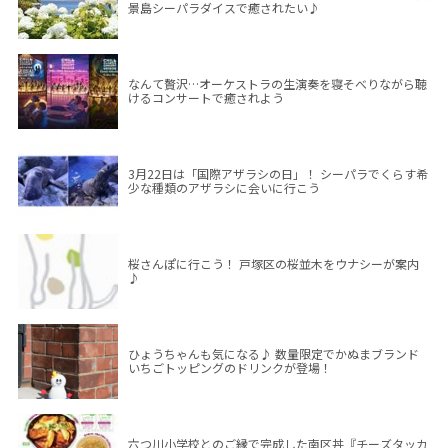
景島シーパラダイスで癒されたい♪
なんて贅沢…オーケストラの生演奏を寝そべりながら聴
けるコンサートで癒されよう
3月22日は「国際アザラシの日」！ シーパラでくらす希
少な種類のアザラシに会いに行こう
桜さんぽに行こう！ 戸塚区の桜並木をウナシーが案内
♪
ひょうちゃんも気になる♪ 数量限定でかぬまブランド
いちごトッピングのドリンクが登場！
六つ川小学校とのご縁で完成した南区丼『チーズタッカ