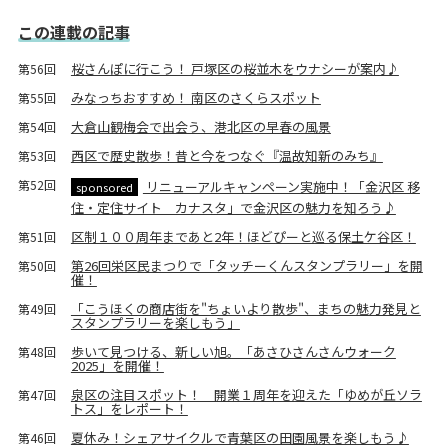
この連載の記事
桜さんぽに行こう！ 戸塚区の桜並木をウナシーが案内♪
第56回
みなっちおすすめ！ 南区のさくらスポット
第55回
大倉山観梅会で出会う、港北区の早春の風景
第54回
西区で歴史散歩！昔と今をつなぐ『温故知新のみち』
第53回
第52回
リニューアルキャンペーン実施中！「金沢区 移
sponsored
住・定住サイト カナスタ」で金沢区の魅力を知ろう♪
区制１００周年まであと2年！ほどぴーと巡る保土ケ谷区！
第51回
第26回栄区民まつりで「タッチーくんスタンプラリー」を開
第50回
催！
「こうほくの商店街を"ちょいより散歩"、まちの魅力発見と
第49回
スタンプラリーを楽しもう」
歩いて見つける、新しい旭。「あさひさんさんウォーク
第48回
2025」を開催！
泉区の注目スポット！ 開業１周年を迎えた「ゆめが丘ソラ
第47回
トス」をレポート！
夏休み！シェアサイクルで青葉区の田園風景を楽しもう♪
第46回