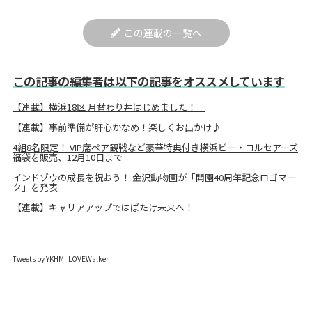
この連載の一覧へ
この記事の編集者は以下の記事をオススメしています
【連載】横浜18区 月替わり丼はじめました！
【連載】事前準備が肝心かなめ！楽しくお出かけ♪
4組8名限定！ VIP席ペア観戦など豪華特典付き横浜ビー・コルセアーズ
福袋を販売、12月10日まで
インドゾウの成長を祝おう！ 金沢動物園が「開園40周年記念ロゴマー
ク」を発表
【連載】キャリアアップではばたけ未来へ！
Tweets by YKHM_LOVEWalker