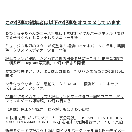
この記事の編集者は以下の記事をオススメしています
ちびまる子ちゃんがコース料理に！ 横浜ロイヤルパークホテル「ちび
まる子ちゃん」とコラボしたメニューを提供
ミュージカル界のスターが初登場！ 横浜ロイヤルパークホテル、新妻
聖子クリスマスディナーショー開催
横浜ファンが撮影したとっておきの風景を見に行こう！ 市庁舎2階で
「横浜市Instagram写真展」12月12日より開催
かながわ労働プラザ、よこはま野菜＆手作りパンの販売会が12月15日
開催
クラシックなオーダー感覚スーツ！ AOKI、「横浜ビー・コルセアー
ズ」公式スーツを発売
80年代にタイムスリップ!? 横浜ランドマークタワー展望フロア「パッ
クマンのゲーム博物館」12月17日から
【連載】保土ヶ谷区丼「じゃがいもにぎわい御膳」
XR技術を用いたバスツアー！ 京急電鉄、「KEIKYU OPEN TOP BUS
YOKOHAMA -NAKED XR TOUR-」を週末の定期運行ツアーとして実施
新年をケーキで祝おう！ 横浜ロイヤルパークホテル寅と門松をイメー