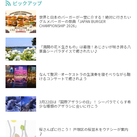
ピックアップ
世界と日本のバーガーが一堂に介する！絶対に行きたい
グルメバーガーの祭典「JAPAN BURGER
CHAMPIONSHIP 2026」
「満開の花×生きもの」は最強！あじさいが咲き誇る八
景島シーパラダイスで癒されたい♪
なんて贅沢…オーケストラの生演奏を寝そべりながら聴
けるコンサートで癒されよう
3月22日は「国際アザラシの日」！ シーパラでくらす希
少な種類のアザラシに会いに行こう
桜さんぽに行こう！ 戸塚区の桜並木をウナシーが案内
♪