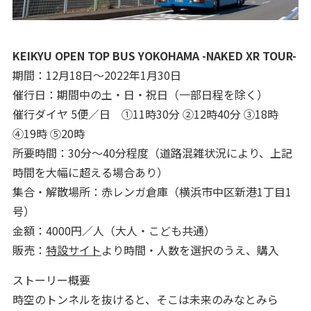
KEIKYU OPEN TOP BUS YOKOHAMA -NAKED XR TOUR-
期間：12月18日～2022年1月30日
催行日：期間中の土・日・祝日（一部日程を除く）
催行ダイヤ 5便／日 ①11時30分 ②12時40分 ③18時
④19時 ⑤20時
所要時間：30分～40分程度（道路混雑状況により、上記
時間を大幅に超える場合あり）
集合・解散場所：赤レンガ倉庫（横浜市中区新港1丁目1
号）
金額：4000円／人（大人・こども共通）
販売：
特設サイト
より時間・人数を選択のうえ、購入
ストーリー概要
時空のトンネルを抜けると、そこは未来のみなとみら