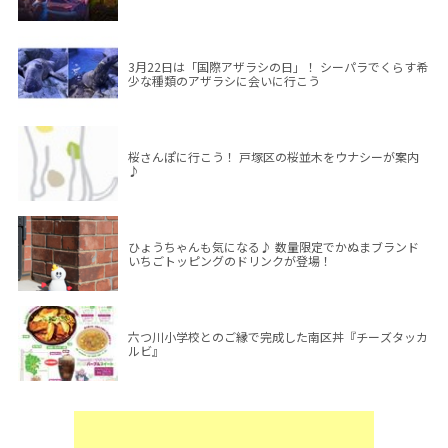
3月22日は「国際アザラシの日」！ シーパラでくらす希
少な種類のアザラシに会いに行こう
桜さんぽに行こう！ 戸塚区の桜並木をウナシーが案内
♪
ひょうちゃんも気になる♪ 数量限定でかぬまブランド
いちごトッピングのドリンクが登場！
六つ川小学校とのご縁で完成した南区丼『チーズタッカ
ルビ』