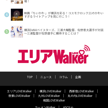
場！
映画「ちいかわ 」が横浜を彩る！コスモクロック21のかわい
すぎるライトアップを見に行こう！
横浜DeNAベイスターズ、三浦大輔監督、佐野恵太選手が対談
～三浦監督が佐野選手に期待することは？
TOP
ニュース
コラム
企画
エリアLOVEWalker
横浜LOVEWalker
西新宿LOVEWalker
夜景LOVEWalker
九州LOVEWalker
丸の内LOVEWalker
戦国LOVEWalker
ラーメンWalker
ASCII.jp