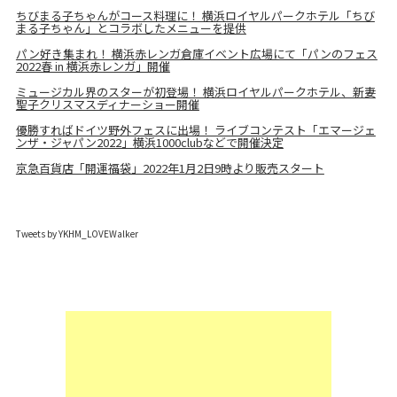
ちびまる子ちゃんがコース料理に！ 横浜ロイヤルパークホテル「ちび
まる子ちゃん」とコラボしたメニューを提供
パン好き集まれ！ 横浜赤レンガ倉庫イベント広場にて「パンのフェス
2022春 in 横浜赤レンガ」開催
ミュージカル界のスターが初登場！ 横浜ロイヤルパークホテル、新妻
聖子クリスマスディナーショー開催
優勝すればドイツ野外フェスに出場！ ライブコンテスト「エマージェ
ンザ・ジャパン2022」横浜1000clubなどで開催決定
京急百貨店「開運福袋」2022年1月2日9時より販売スタート
Tweets by YKHM_LOVEWalker