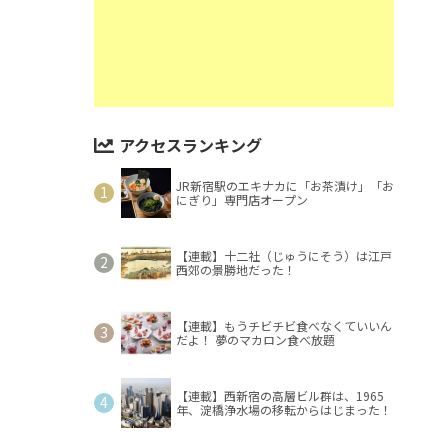
アクセスランキング
JR新宿駅のエキナカに「お茶漬け」「お
にぎり」専門店オープン
【連載】十二社（じゅうにそう）は江戸
西郊の景勝地だった！
【連載】もうチビチビ食べなくていいん
だよ！ 夢のマカロン食べ放題
【連載】西新宿の高層ビル群は、1965
年、淀橋浄水場の移転からはじまった！