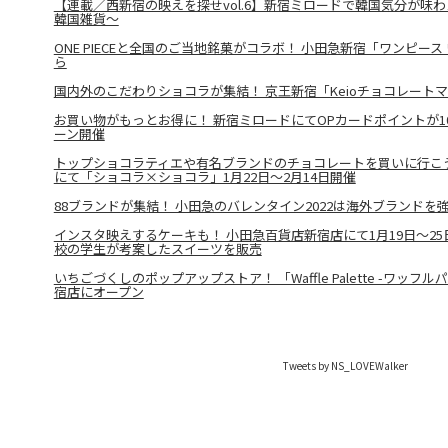
【連載／西新宿の映えを探せvol.6】新宿ミロードで韓国気分が味
韓国雑貨～
ONE PIECEと全国のご当地銘菓がコラボ！ 小田急新宿「ワンピース
ら
国内外のこだわりショコラが集結！ 京王新宿「Keioチョコレートマ
お買い物がもっとお得に！ 新宿ミロードにてOPカードポイントが1
ーン開催
トップショコラティエや有名ブランドのチョコレートを買いに行こ
にて「ショコラ×ショコラ」1月22日～2月14日開催
88ブランドが集結！ 小田急のバレンタイン2022は海外ブランドを強
インスタ映えするケーキも！ 小田急百貨店新宿店にて1月19日～2
校の学生が考案したスイーツを販売
いちごづくしのポップアップストア！ 「Waffle Palette -ワッ
宿店にオープン
Tweets by NS_LOVEWalker