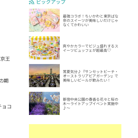
ピックアップ
最強コラボ！ちいかわと東京ばな
奈のスイーツが美味しいだけじゃ
なくてかわいい
爽やかカラーでビジュ盛れするス
イーツビュッフェが超最高♡
と京王
常夏気分♪『サンセットビーチ・
オーストラリアビアガーデン』で
の期
美味しいビールが飲みたい！
新宿中央公園の春香る花々と桜の
木～ライトアップイベント実施中
チョコ
♪～