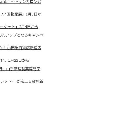
わえる！～トゥンカロンと
 ワノ国物産展」1月5日か
ーケット」2月4日から
0％アップとなるキャンペ
う！ 小田急百貨店新宿店
化、1月22日から
5日、山手調理製菓専門学
フルパレット-」が京王百貨店新