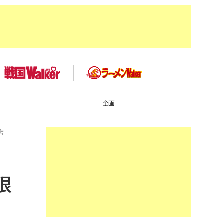
企画
店
限