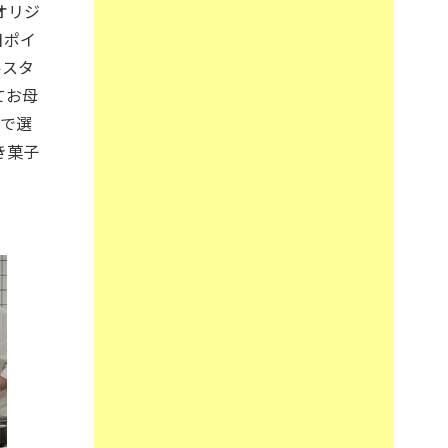
オリジ
目ポイ
ルスタ
てお母
内で選
き菓子