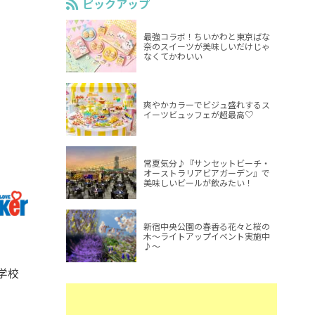
ピックアップ
最強コラボ！ちいかわと東京ばな
奈のスイーツが美味しいだけじゃ
なくてかわいい
爽やかカラーでビジュ盛れするス
イーツビュッフェが超最高♡
常夏気分♪『サンセットビーチ・
オーストラリアビアガーデン』で
美味しいビールが飲みたい！
新宿中央公園の春香る花々と桜の
木～ライトアップイベント実施中
♪～
学校