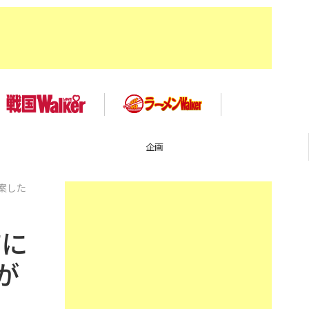
企画
案した
店に
が