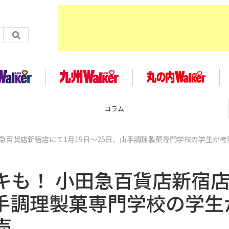
コラム
急百貨店新宿店にて1月19日～25日、山手調理製菓専門学校の学生が考
キも！ 小田急百貨店新宿
山手調理製菓専門学校の学生
売