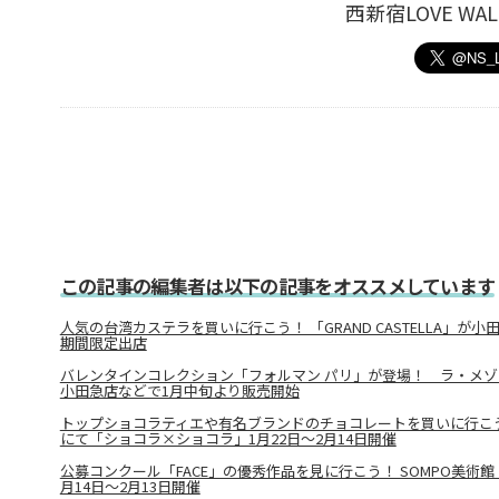
西新宿LOVE W
この記事の編集者は以下の記事をオススメしています
人気の台湾カステラを買いに行こう！ 「GRAND CASTELLA」が
期間限定出店
バレンタインコレクション「フォルマン パリ」が登場！ ラ・メゾ
小田急店などで1月中旬より販売開始
トップショコラティエや有名ブランドのチョコレートを買いに行こ
にて「ショコラ×ショコラ」1月22日～2月14日開催
公募コンクール「FACE」の優秀作品を見に行こう！ SOMPO美術館「
月14日～2月13日開催