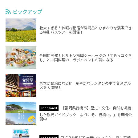
ピックアップ
壮大すぎる！休暇村指宿が開聞岳とひまわりを満喫でき
る特別バスツアーを開催！
全国初開催！ヒルトン福岡シーホークの「すみっコぐら
し」と中国料理のコラボイベントが気になる
熊本が台湾になる!? 華やかなランタンの中で台湾グル
メを大満喫！
【福岡県行橋市】歴史・文化、自然を凝縮
sponsored
した観光ガイドブック「ようこそ、行橋へ。」を無料公
開中
THE RAMPAGE 吉野北人さんと一緒に宮崎
sponsored