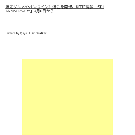
限定グルメやオンライン抽選会を開催、KITTE博多「6TH
ANNIVERSARY」4月8日から
Tweets by Qsyu_LOVEWalker