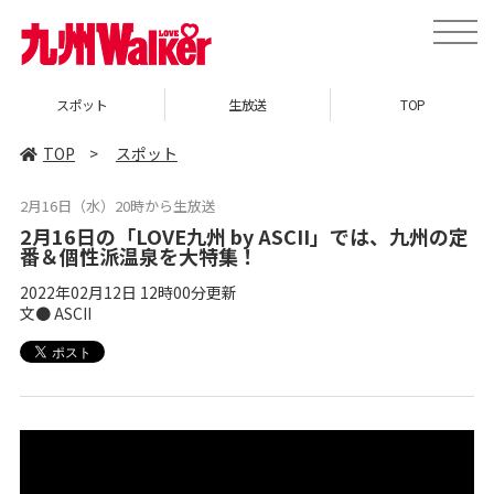
toggle
naviga
スポット
生放送
TOP
TOP
>
スポット
2月16日（水）20時から生放送
2月16日の「LOVE九州 by ASCII」では、九州の定
番＆個性派温泉を大特集！
2022年02月12日 12時00分更新
文● ASCII