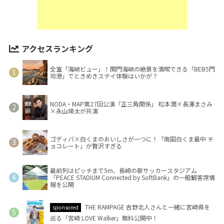
アクセスランキング
全室「海峡ビュー」！関門海峡の絶景を満喫できる「BEB5門
司港」でときめきステイ体験はいかが？
NODA・MAP第27回公演「正三角関係」 松本潤×長澤まさみ
×永山瑛太が共演
ゴディバ×白くまのおいしさが一つに！「南国白くま最中 チ
ョコレート」が贅沢すぎる
最前列はピッチまで5m、長崎の新サッカースタジアム
「PEACE STADIUM Connected by SoftBank」の一般観客席情
報を公開
THE RAMPAGE 吉野北人さんと一緒に宮崎県を
sponsored
巡る「宮崎 LOVE Walker」無料公開中！