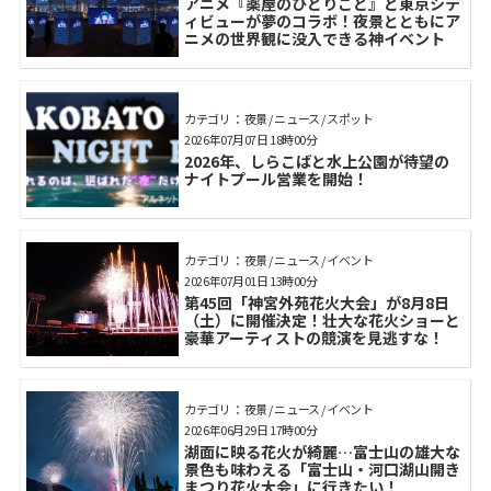
アニメ『薬屋のひとりごと』と東京シテ
ィビューが夢のコラボ！夜景とともにア
ニメの世界観に没入できる神イベント
カテゴリ： 夜景 / ニュース / スポット
2026年07月07日 18時00分
2026年、しらこばと水上公園が待望の
ナイトプール営業を開始！
カテゴリ： 夜景 / ニュース / イベント
2026年07月01日 13時00分
第45回「神宮外苑花火大会」が8月8日
（土）に開催決定！壮大な花火ショーと
豪華アーティストの競演を見逃すな！
カテゴリ： 夜景 / ニュース / イベント
2026年06月29日 17時00分
湖面に映る花火が綺麗…富士山の雄大な
景色も味わえる「富士山・河口湖山開き
まつり花火大会」に行きたい！