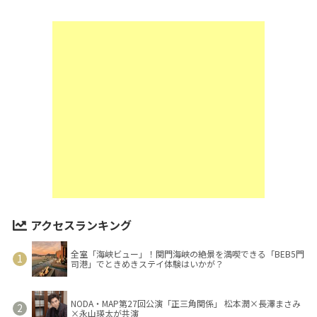
アクセスランキング
全室「海峡ビュー」！関門海峡の絶景を満喫できる「BEB5門
司港」でときめきステイ体験はいかが？
NODA・MAP第27回公演「正三角関係」 松本潤×長澤まさみ
×永山瑛太が共演