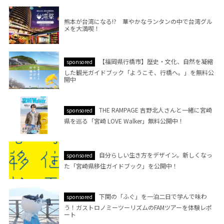
熊本が台湾になる!? 華やかなランタンの中で台湾グル
メを大満喫！
【福岡県行橋市】歴史・文化、自然を凝縮
sponsored
した観光ガイドブック「ようこそ、行橋へ。」を無料公
開中
THE RAMPAGE 吉野北人さんと一緒に宮崎
sponsored
県を巡る「宮崎 LOVE Walker」無料公開中！
自分らしい生き方をデザイン。新しくなっ
sponsored
た「宮崎県移住ガイドブック」を公開中！
下関の「ふぐ」を一泊二日で学んで味わ
sponsored
う！ガストロノミーツーリズムのFAMツアーを体験レポ
ート