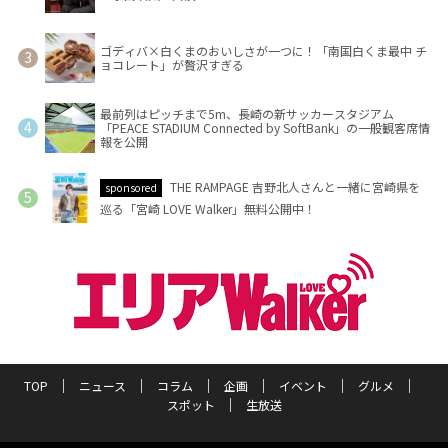
ゴディバ×白くまのおいしさが一つに！「南国白くま最中 チ
ョコレート」が贅沢すぎる
最前列はピッチまで5m、長崎の新サッカースタジアム
「PEACE STADIUM Connected by SoftBank」の一般観客席情
報を公開
THE RAMPAGE 吉野北人さんと一緒に宮崎県を
sponsored
巡る「宮崎 LOVE Walker」無料公開中！
TOP
ニュース
コラム
企画
イベント
グルメ
スポット
生放送