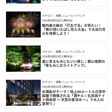
カテゴリ： 夜景 / ニュース / イベント
2026年06月26日 12時00分
都内最大級の「尺五寸玉」が見たい！
「第67回いたばし花火大会」で大迫力花
火を体感しよう！
カテゴリ： 夜景 / ニュース / スポット
2026年06月25日 15時00分
夏に見るもみじもいい感じ♪叡山電鉄の
「青もみじのライトアップ」
カテゴリ： 夜景 / ニュース / イベント
2026年06月23日 12時00分
水風船がテーマ！地上60メートルの空中
庭園で開催される「満チル☆五反田ナイ
ト俱楽部 ～ 天空の夏涼み ～」で大人の
夏祭り♪