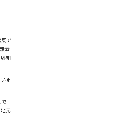
松菜で
無着
く藤棚
ていま
動で
、地元