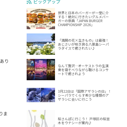
ピックアップ
世界と日本のバーガーが一堂に介
する！絶対に行きたいグルメバー
ガーの祭典「JAPAN BURGER
CHAMPIONSHIP 2026」
「満開の花×生きもの」は最強！
あじさいが咲き誇る八景島シーパ
ラダイスで癒されたい♪
きあり
なんて贅沢…オーケストラの生演
奏を寝そべりながら聴けるコンサ
ートで癒されよう
3月22日は「国際アザラシの日」！
シーパラでくらす希少な種類のア
ザラシに会いに行こう
りま
桜さんぽに行こう！ 戸塚区の桜並
木をウナシーが案内♪