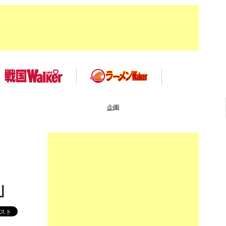
TOP
」