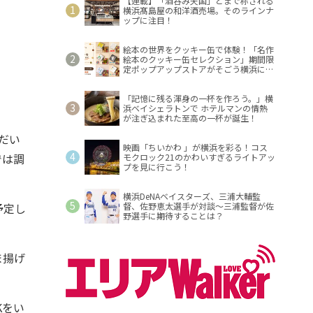
【連載】「酒呑み天国」とまで称される
横浜髙島屋の和洋酒売場。そのラインナ
ップに注目！
絵本の世界をクッキー缶で体験！「名作
絵本のクッキー缶セレクション」期間限
定ポップアップストアがそごう横浜に登
場！
「記憶に残る渾身の一杯を作ろう。」横
浜ベイシェラトンで ホテルマンの情熱
が注ぎ込まれた至高の一杯が誕生！
だい
映画「ちいかわ 」が横浜を彩る！コス
では調
モクロック21のかわいすぎるライトアッ
プを見に行こう！
横浜DeNAベイスターズ、三浦大輔監
予定し
督、佐野恵太選手が対談～三浦監督が佐
野選手に期待することは？
ま揚げ
Kをい