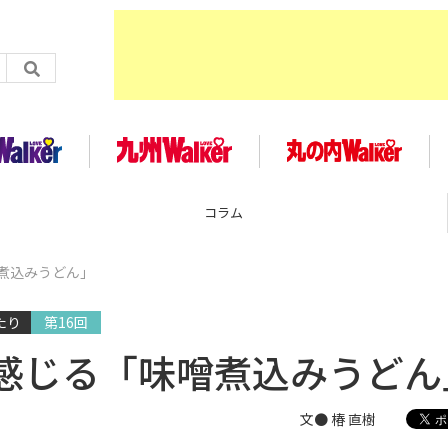
企画
煮込みうどん」
たり
第16回
感じる「味噌煮込みうどん
文● 椿 直樹