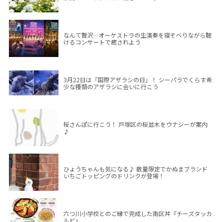
なんて贅沢…オーケストラの生演奏を寝そべりながら聴
けるコンサートで癒されよう
3月22日は「国際アザラシの日」！ シーパラでくらす希
少な種類のアザラシに会いに行こう
桜さんぽに行こう！ 戸塚区の桜並木をウナシーが案内
♪
ひょうちゃんも気になる♪ 数量限定でかぬまブランド
いちごトッピングのドリンクが登場！
六つ川小学校とのご縁で完成した南区丼『チーズタッカ
ルビ』