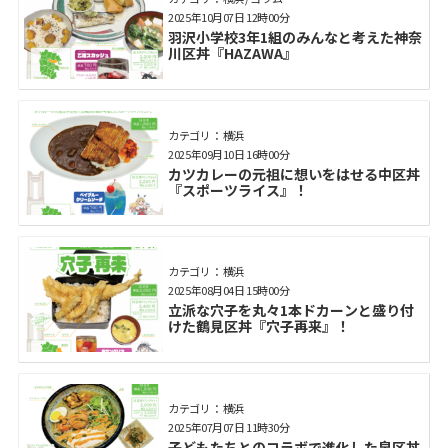
2025年10月07日 12時00分
羽沢小学校3年1組のみんなと考えた神奈
川区丼『HAZAWA』
カテゴリ： 横浜
2025年09月10日 16時00分
カツカレーの元祖に想いをはせる中区丼
『スポーツライス』！
カテゴリ： 横浜
2025年08月04日 15時00分
立派な穴子を丸々1本ドカーンと盛り付
けた鶴見区丼『穴子再来』！
カテゴリ： 横浜
2025年07月07日 11時30分
子どもたちとのコラボで進化した泉区丼