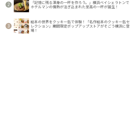
「記憶に残る渾身の一杯を作ろう。」横浜ベイシェラトンで
ホテルマンの情熱が注ぎ込まれた至高の一杯が誕生！
絵本の世界をクッキー缶で体験！「名作絵本のクッキー缶セ
レクション」期間限定ポップアップストアがそごう横浜に登
場！
映画「ちいかわ 」が横浜を彩る！コスモクロック21のかわい
すぎるライトアップを見に行こう！
横浜DeNAベイスターズ、三浦大輔監督、佐野恵太選手が対談
～三浦監督が佐野選手に期待することは？
TOP
ニュース
コラム
企画