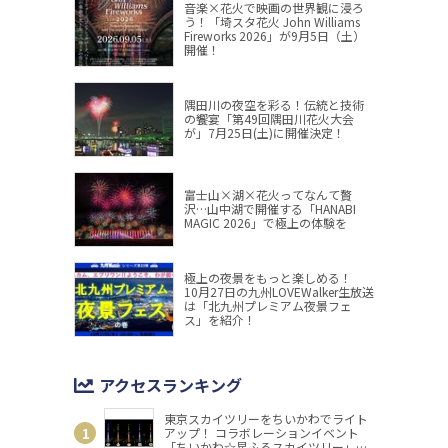
音楽×花火で映画の世界観に浸ろ
う！「埼スタ花火 John Williams
Fireworks 2026」が9月5日（土）
開催！
隅田川の夜空を彩る！伝統と技術
の饗宴「第49回隅田川花火大会
が」7月25日(土)に開催決定！
富士山×湖×花火ってなんて贅
沢…山中湖で開催する「HANABI
MAGIC 2026」で極上の体験を
極上の夜景をもっと楽しめる！
10月27日の九州LOVEWalker生放送
は「北九州プレミアム夜景フェ
ス」を紹介！
アクセスランキング
東京スカイツリーをちいかわでライト
アップ！ コラボレーションイベント
「ちいかわ☆星ふるスカイツリー」開