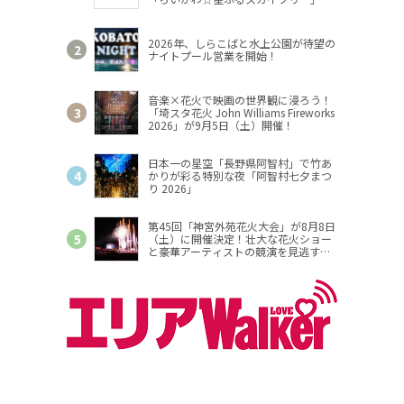
催
2026年、しらこばと水上公園が待望の
ナイトプール営業を開始！
音楽×花火で映画の世界観に浸ろう！
「埼スタ花火 John Williams Fireworks
2026」が9月5日（土）開催！
日本一の星空「長野県阿智村」で竹あ
かりが彩る特別な夜「阿智村七夕まつ
り 2026」
第45回「神宮外苑花火大会」が8月8日
（土）に開催決定！壮大な花火ショー
と豪華アーティストの競演を見逃す
な！