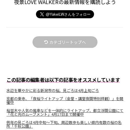
夜景LOVE WALKERの最新情報を購読しよう
カテゴリートップへ
この記事の編集者は以下の記事をオススメしています
水辺を華やかに彩る新潟市の桜。見ごろは4月上旬ごろ
京都の東寺、「夜桜ライトアップ（金堂・講堂夜間特別拝観）」を開
催中
桜並木や人気の風車などを一体的にライトアップ、都立浮間公園にて
「花と光のムーブメント」4月17日まで開催中
例年の見ごろは4月中旬～下旬。周辺散歩も楽しい県内有数の桜の名
所「千秋公園」