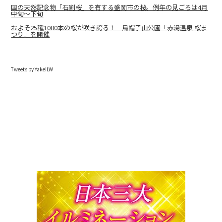
国の天然記念物「石割桜」を有する盛岡市の桜。例年の見ごろは4月
中旬～下旬
およそ25種1000本の桜が咲き誇る！ 烏帽子山公園「赤湯温泉 桜ま
つり」を開催
Tweets by YakeiLW