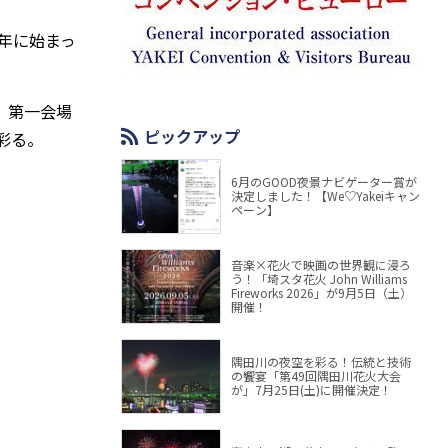
年に始まっ
。第一会場
ピックアップ
彩る。
6月のGOOD夜景ナビゲーター賞が
決定しました！【We♡Yakeiキャン
ペーン】
音楽×花火で映画の世界観に浸ろ
う！「埼スタ花火 John Williams
Fireworks 2026」が9月5日（土）
開催！
隅田川の夜空を彩る！伝統と技術
の饗宴「第49回隅田川花火大会
が」7月25日(土)に開催決定！