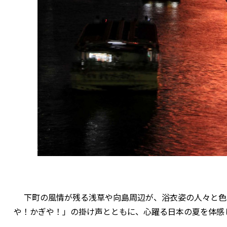
下町の風情が残る浅草や向島周辺が、浴衣姿の人々と色
や！かぎや！」の掛け声とともに、心躍る日本の夏を体感