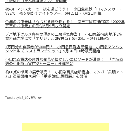
「新宿西口たん爆誕祭2022」を開催
夜のロマンスカーで一夜を過ごそう！ 小田急電鉄「ロマンスカー・
VSEで一夜を明かすナイトツアー」6月25日・7月2日開催
今年のお中元は「心おどる贈り物」を！ 京王百貨店 新宿店「2022年
京王のお中元」の受付6月9日より開始
デパ地下グルメ各店の渾身の二段重ね弁当！ 小田急新宿店 地下2階
食料品売場にて「オリジナル2段弁当」5月25日～6月7日販売
1万円分の食事券が5000円！ 小田急百貨店 新宿店「小田急マンハッ
タンヒルズ レストランチケット」5月28日10時販売開始
小田急百貨店の意外な発見や懐かしいエピソードが満載！ 「寺坂直
毅の小田急百貨店ジャーニー」連載開始
約60点の版画の展示販売！ 小田急百貨店新宿店、マンガ「鉄腕アト
ム」連載開始70周年「手塚 治虫 版画展」を開催
Tweets by NS_LOVEWalker