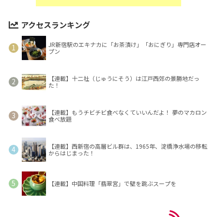
アクセスランキング
JR新宿駅のエキナカに「お茶漬け」「おにぎり」専門店オー
プン
【連載】十二社（じゅうにそう）は江戸西郊の景勝地だっ
た！
【連載】もうチビチビ食べなくていいんだよ！ 夢のマカロン
食べ放題
【連載】西新宿の高層ビル群は、1965年、淀橋浄水場の移転
からはじまった！
【連載】中国料理「翡翠宮」で壁を跳ぶスープを