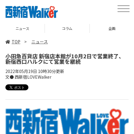
toggle
naviga
ニュース
コラム
企画
TOP
>
ニュース
小田急百貨店 新宿店本館が10月2日で営業終了、
新宿西口ハルクにて営業を継続
2022年05月19日 10時30分更新
文● 西新宿LOVEWalker