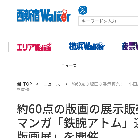
ニュース
TOP
>
ニュース
>
約60点の版画の展示販売！ 小田
を開催
約60点の版画の展示
マンガ「鉄腕アトム」連
版画展」を開催