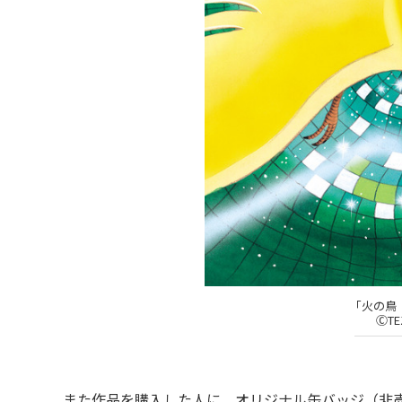
「火の鳥（
ⒸTE
また作品を購入した人に、オリジナル缶バッジ（非