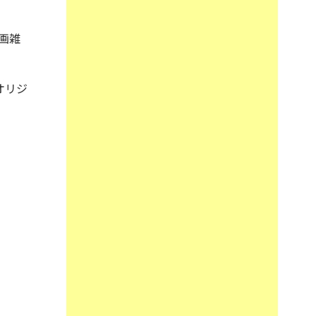
画雑
オリジ