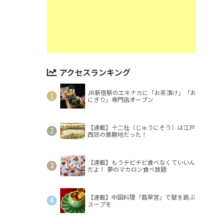
アクセスランキング
JR新宿駅のエキナカに「お茶漬け」「お
にぎり」専門店オープン
【連載】十二社（じゅうにそう）は江戸
西郊の景勝地だった！
【連載】もうチビチビ食べなくていいん
だよ！ 夢のマカロン食べ放題
【連載】中国料理「翡翠宮」で壁を跳ぶ
スープを