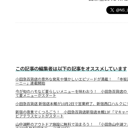
この記事の編集者は以下の記事をオススメしています
小田急百貨店の意外な発見や懐かしいエピソードが満載！ 「寺坂
ーニー」連載開始
今が旬のハモなど夏らしいメニューを味わおう！ 小田急百貨店の
て夏メニューがスタート
小田急百貨店 新宿店本館が10月2日で営業終了、新宿西口ハルクに
新宿の夜景でくつろごう！ 小田急百貨店新宿店本館13F「マキャ
ビアテラスセットがスタート
山中湖畔のアウトドア施設に無料で泊まろう！ 「小田急山中湖フ