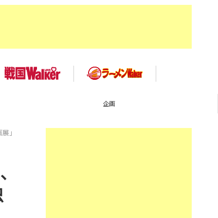
企画
画展」
店、
虫