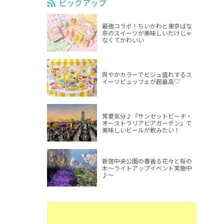
ピックアップ
最強コラボ！ちいかわと東京ばな
奈のスイーツが美味しいだけじゃ
なくてかわいい
爽やかカラーでビジュ盛れするス
イーツビュッフェが超最高♡
常夏気分♪『サンセットビーチ・
オーストラリアビアガーデン』で
美味しいビールが飲みたい！
新宿中央公園の春香る花々と桜の
木～ライトアップイベント実施中
♪～