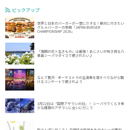
ピックアップ
世界と日本のバーガーが一堂に介する！絶対に行きたい
グルメバーガーの祭典「JAPAN BURGER
CHAMPIONSHIP 2026」
「満開の花×生きもの」は最強！あじさいが咲き誇る八
景島シーパラダイスで癒されたい♪
なんて贅沢…オーケストラの生演奏を寝そべりながら聴
けるコンサートで癒されよう
3月22日は「国際アザラシの日」！ シーパラでくらす希
少な種類のアザラシに会いに行こう
桜さんぽに行こう！ 戸塚区の桜並木をウナシーが案内