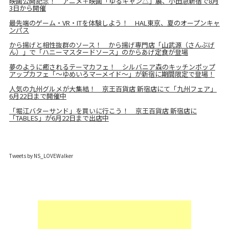
映画公開記念！ アニメ＋映画「ゆるキャン△」展、小田急新宿で8月
3日から開催
最先端のゲーム・VR・ITを体験しよう！ HAL東京、夏のオープンキャ
ンパス
から揚げと相性抜群のソース！ から揚げ専門店「山武源（さんぶげ
ん）」で「ハニーマスタードソース」のからあげ定食が登場
夢のように癒されるテーマカフェ！ シルバニア森のキッチンポップ
アップカフェ「～ゆめいろマーメイド～」が新宿に期間限定で登場！
人気の九州グルメが大集結！ 京王百貨店 新宿店にて「九州フェア」
6月22日まで開催中
「堀江バターサンド」を買いに行こう！ 京王百貨店 新宿店に
「TABLES」が6月22日まで出店中
Tweets by NS_LOVEWalker