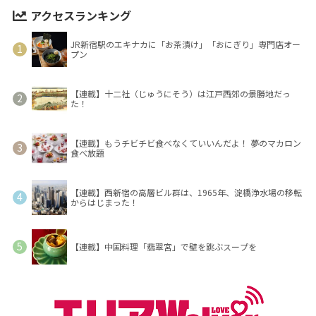
アクセスランキング
JR新宿駅のエキナカに「お茶漬け」「おにぎり」専門店オー
プン
【連載】十二社（じゅうにそう）は江戸西郊の景勝地だっ
た！
【連載】もうチビチビ食べなくていいんだよ！ 夢のマカロン
食べ放題
【連載】西新宿の高層ビル群は、1965年、淀橋浄水場の移転
からはじまった！
【連載】中国料理「翡翠宮」で壁を跳ぶスープを