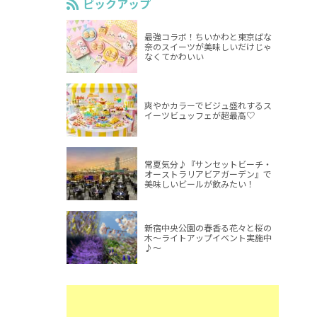
ピックアップ
最強コラボ！ちいかわと東京ばな
奈のスイーツが美味しいだけじゃ
なくてかわいい
爽やかカラーでビジュ盛れするス
イーツビュッフェが超最高♡
常夏気分♪『サンセットビーチ・
オーストラリアビアガーデン』で
美味しいビールが飲みたい！
新宿中央公園の春香る花々と桜の
木～ライトアップイベント実施中
♪～