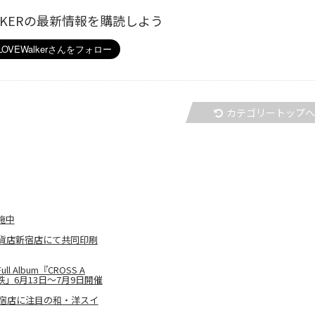
ALKERの最新情報を購読しよう
カテゴリートップ
施中
貨店新宿店にて共同印刷
lbum『CROSS A
王電鉄」6月13日～7月9日開催
宿店に注目の和・洋スイ