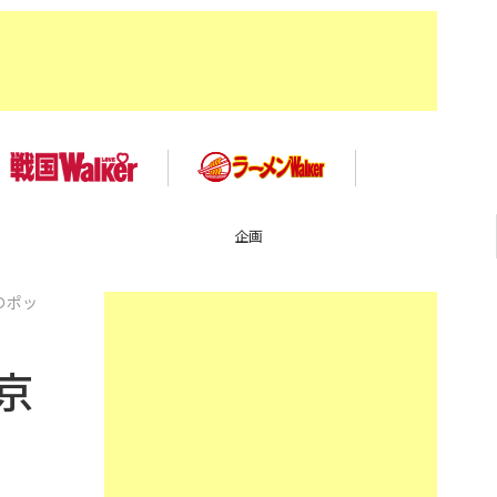
企画
のポッ
京