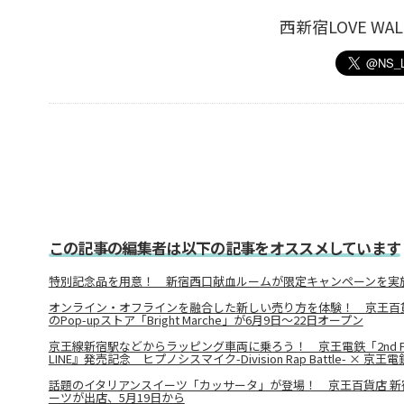
西新宿LOVE W
この記事の編集者は以下の記事をオススメしています
特別記念品を用意！ 新宿西口献血ルームが限定キャンペーンを実
オンライン・オフラインを融合した新しい売り方を体験！ 京王百
のPop-upストア「Bright Marche」が6月9日～22日オープン
京王線新宿駅などからラッピング車両に乗ろう！ 京王電鉄「2nd Full A
LINE』発売記念 ヒプノシスマイク-Division Rap Battle- × 京
話題のイタリアンスイーツ「カッサータ」が登場！ 京王百貨店 新
ーツが出店、5月19日から