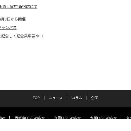
田急百貨店 新宿店にて
月3日から開催
キャンパス
催を記念して記念乗車券やコ
TOP
ニュース
コラム
企画
ker
西新宿LOVEWalker
夜景LOVEWalker
九州LOVEWalker
丸の
ラーメンWalker
ASCII.jp