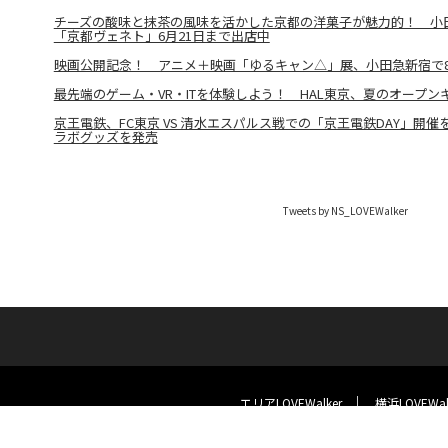
チーズの酸味と抹茶の風味を活かした京都の洋菓子が魅力的！ 小
「京都ヴェネト」6月21日まで出店中
映画公開記念！ アニメ＋映画「ゆるキャン△」展、小田急新宿で8
最先端のゲーム・VR・ITを体験しよう！ HAL東京、夏のオープン
京王電鉄、FC東京 VS 清水エスパルス戦での「京王電鉄DAY」開
ラボグッズを発売
Tweets by NS_LOVEWalker
エリアLOVEWalker
横浜LOVEWal