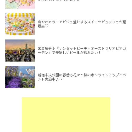
爽やかカラーでビジュ盛れするスイーツビュッフェが超
最高♡
常夏気分♪『サンセットビーチ・オーストラリアビアガ
ーデン』で美味しいビールが飲みたい！
新宿中央公園の春香る花々と桜の木～ライトアップイベ
ント実施中♪～