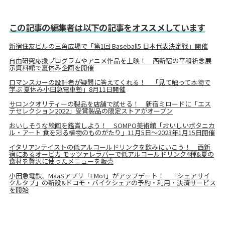
この記事の編集者は以下の記事をオススメしています
新宿住友ビルの三角広場で「第1回 Baseball5 日本代表決定戦」開催
自由研究応援プログラムやアニメ作品を上映！ 西新宿の平和祈念展
示資料館で夏休み企画を開催
ロマンスカーの設計者が疑問に答えてくれる！ 「見て触って本物で
学ぶ 夏休み小田急電車塾」8月11日開催
サロンクオリティーの製品を店舗で試せる！ 新宿ミロードに「エス
テセレクション2022」受賞製品の限定ストアがオープン
おいしそうな絵画を鑑賞しよう！ SOMPO美術館「おいしいボタニカ
ル・アート 食を彩る植物のものがたり」11月5日～2023年1月15日開催
イタリアンテイストの低アルコールドリンクを飲みにいこう！ 西新
宿にあるオービカ モッツァレラバーで低アルコールドリンク4種&夏の
食材を贅沢に使ったメニューを販売
小田急電鉄、MaaSアプリ「EMot」がアップデート！ 「シェアサイ
クルタブ」の新設&ドコモ・バイクシェアの予約・利用・決済サービス
を開始