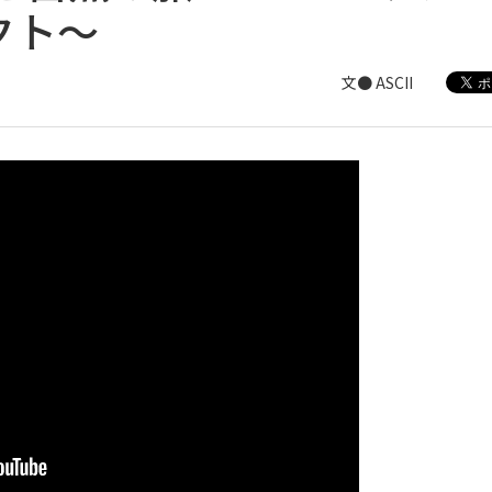
クト～
文● ASCII