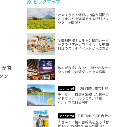
ピックアップ
壮大すぎる！休暇村指宿が開聞岳
とひまわりを満喫できる特別バス
ツアーを開催！
全国初開催！ヒルトン福岡シーホ
ークの「すみっコぐらし」と中国
料理のコラボイベントが気になる
」が開
熊本が台湾になる!? 華やかなラン
タンの中で台湾グルメを大満喫！
タン
【福岡県行橋市】歴
sponsored
史・文化、自然を凝縮した観光ガ
イドブック「ようこそ、行橋
へ。」を無料公開中
THE RAMPAGE 吉野北
sponsored
人さんと一緒に宮崎県を巡る「宮
崎 LOVE Walker」無料公開中！