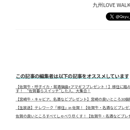
九州LOVE W
この記事の編集者は以下の記事をオススメしています
【佐賀牛・呼子イカ・銘酒鍋島+アマギフプレゼント！】移住に踏
す！ “佐賀暮らスイッチ”した人、大集合！
【宮崎牛・キャビア、名酒などプレゼント】宮崎の良いところ30個
【生放送】テレワーク「移住」in 佐賀！【佐賀牛・名酒などプレゼ
佐賀の良いところすべてしゃべり尽くす！【佐賀牛・名酒などプレ