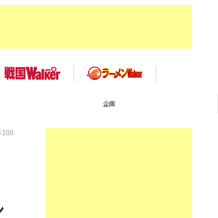
企画
100
？
ン