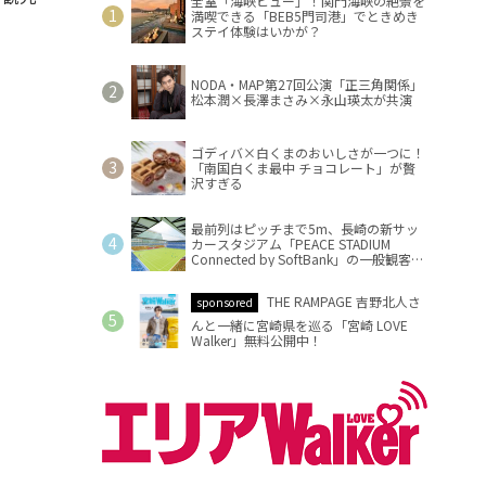
全室「海峡ビュー」！関門海峡の絶景を
満喫できる「BEB5門司港」でときめき
ステイ体験はいかが？
NODA・MAP第27回公演「正三角関係」
松本潤×長澤まさみ×永山瑛太が共演
ゴディバ×白くまのおいしさが一つに！
「南国白くま最中 チョコレート」が贅
沢すぎる
最前列はピッチまで5m、長崎の新サッ
カースタジアム「PEACE STADIUM
Connected by SoftBank」の一般観客席
情報を公開
THE RAMPAGE 吉野北人さ
sponsored
んと一緒に宮崎県を巡る「宮崎 LOVE
Walker」無料公開中！