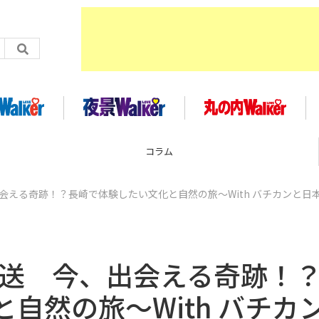
コラム
出会える奇跡！？長崎で体験したい文化と自然の旅～With バチカンと日本
生放送 今、出会える奇跡！
自然の旅～With バチカ