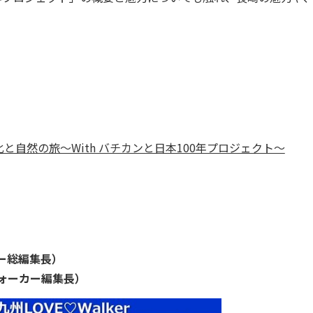
自然の旅～With バチカンと日本100年プロジェクト～
カー総編集長）
州ウォーカー編集長）