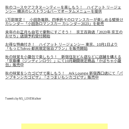
秋のコースやアフタヌーンティーを楽しもう！ ハイアット リージェ
ンシー 横浜のレストラン&バーでオータムメニューを提供
1万部限定！ 小田急電鉄、四季折々のロマンスカーが楽しめる壁掛け
カレンダー「小田急ロマンスカー カレンダー2023」を発売
来年のお正月も自宅で豪勢にすごそう！ 京王百貨店「2023年 京王の
おせち」店頭予約受付開始
お得な特典付き！ ハイアット リージェンシー 東京、10月1日より
「もっとTokyo 都民限定宿泊プラン」を販売開始
秋の味覚を小籠包で楽しもう！ 新宿住友ビル店などに店舗を構える
「京鼎樓（ジンディンロウ）」にて10月期間限定商品「かぼちゃ小籠
包」販売中
秋の味覚をシカゴピザで楽しもう！ Ark Lounge 新宿西口店にて「パ
ンプキンシカゴピザ」「さつまいもシカゴピザ」販売中
Tweets by NS_LOVEWalker