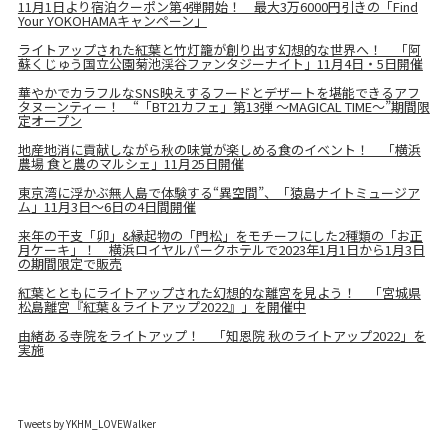
11月1日より宿泊クーポン第4弾開始！ 最大3万6000円引きの「Find
Your YOKOHAMAキャンペーン」
ライトアップされた紅葉と竹灯籠が創り出す幻想的な世界へ！ 「阿
蘇くじゅう国立公園菊池渓谷ファンタジーナイト」11月4日・5日開催
華やかでカラフルなSNS映えするフードとデザートを堪能できるアフ
タヌーンティー！ “「BT21カフェ」第13弾 ～MAGICAL TIME～”期間限
定オープン
地産地消に貢献しながら秋の味覚が楽しめる食のイベント！ 「横浜
農場 食と農のマルシェ」11月25日開催
東京湾に浮かぶ無人島で体験する“異空間”、「猿島ナイトミュージア
ム」11月3日～6日の4日間開催
来年の干支「卯」&縁起物の「門松」をモチーフにした2種類の「お正
月ケーキ」！ 横浜ロイヤルパークホテルで2023年1月1日から1月3日
の期間限定で販売
紅葉とともにライトアップされた幻想的な離宮を見よう！ 「宮城県
松島離宮『紅葉＆ライトアップ2022』」を開催中
由緒ある寺院をライトアップ！ 「知恩院 秋のライトアップ2022」を
実施
Tweets by YKHM_LOVEWalker