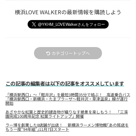
横浜LOVE WALKERの最新情報を購読しよう
カテゴリートップへ
この記事の編集者は以下の記事をオススメしています
「横浜駅西口」～「軽井沢」を最短3時間35分で結ぶ！ 高速乗合バス
「横浜駅西口・新横浜・たまプラーザ～軽井沢・草津温泉」線が運行
開始
あざやかな紅葉と歴史的建造物が織りなす絶景を楽しもう！ 「三溪
園完成100周年記念 紅葉ライトアップ」開催
ラー博を創業した8店舗が出店！ 新横浜ラーメン博物館｢あの銘店を
もう一度“94年組”｣11月7日スタート