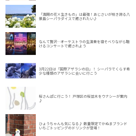
「満開の花×生きもの」は最強！あじさいが咲き誇る八
景島シーパラダイスで癒されたい♪
なんて贅沢…オーケストラの生演奏を寝そべりながら聴
けるコンサートで癒されよう
3月22日は「国際アザラシの日」！ シーパラでくらす希
少な種類のアザラシに会いに行こう
桜さんぽに行こう！ 戸塚区の桜並木をウナシーが案内
♪
ひょうちゃんも気になる♪ 数量限定でかぬまブランド
いちごトッピングのドリンクが登場！