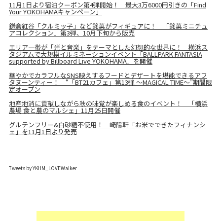
11月1日より宿泊クーポン第4弾開始！ 最大3万6000円引きの「Find
Your YOKOHAMAキャンペーン」
鎌倉紅谷「クルミッ子」など銘菓がフィギュアに！ 「銘菓ミニチュ
アコレクション」第3弾、10月下旬から販売
エリア一帯が「光と音楽」をテーマとした幻想的な世界に！ 横浜ス
タジアムで大規模イルミネーションイベント「BALLPARK FANTASIA
supported by Billboard Live YOKOHAMA」を開催
華やかでカラフルなSNS映えするフードとデザートを堪能できるアフ
タヌーンティー！ “「BT21カフェ」第13弾 ～MAGICAL TIME～”期間限
定オープン
地産地消に貢献しながら秋の味覚が楽しめる食のイベント！ 「横浜
農場 食と農のマルシェ」11月25日開催
グルテンフリー&白砂糖不使用！ 崎陽軒「お米でできたフィナンシ
ェ」を11月1日より発売
Tweets by YKHM_LOVEWalker