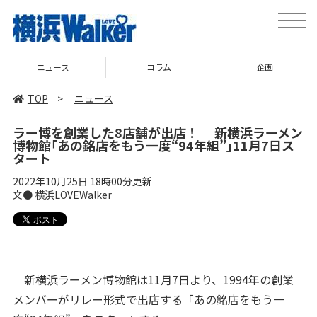
toggle
naviga
ニュース
コラム
企画
TOP
>
ニュース
ラー博を創業した8店舗が出店！ 新横浜ラーメン
博物館｢あの銘店をもう一度“94年組”｣11月7日ス
タート
2022年10月25日 18時00分更新
文● 横浜LOVEWalker
新横浜ラーメン博物館は11月7日より、1994年の創業
メンバーがリレー形式で出店する「あの銘店をもう一