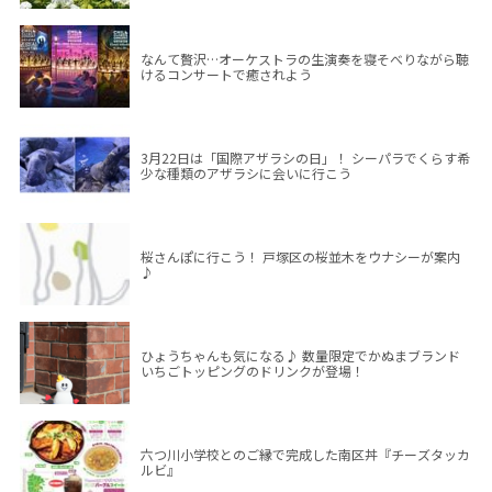
なんて贅沢…オーケストラの生演奏を寝そべりながら聴
けるコンサートで癒されよう
3月22日は「国際アザラシの日」！ シーパラでくらす希
少な種類のアザラシに会いに行こう
桜さんぽに行こう！ 戸塚区の桜並木をウナシーが案内
♪
ひょうちゃんも気になる♪ 数量限定でかぬまブランド
いちごトッピングのドリンクが登場！
六つ川小学校とのご縁で完成した南区丼『チーズタッカ
ルビ』