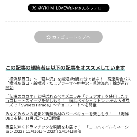
カテゴリートップへ
この記事の編集者は以下の記事をオススメしています
「横浜駅西口」～「軽井沢」を最短3時間35分で結ぶ！ 高速乗合バス
「横浜駅西口・新横浜・たまプラーザ～軽井沢・草津温泉」線が運行
開始
「伝説のカカオ」と呼ばれるベネズエラ産「チュアオ」を使用したチ
ョコレートスイーツを楽しもう！ 横浜ベイシェラトン ホテル＆タワ
ーズで「Sweets Parade」～チョコレート～を開催
みなとみらいの絶景と新鮮食材のバーベキューを楽しもう！ 「海鮮
BBQ＆鍋」11月3日〜13日開催
夜空に輝くドラマチックな瞬間をお届け！ 「ヨコハマイルミネーシ
ョン2022」11月16日〜2023年2月14日開催