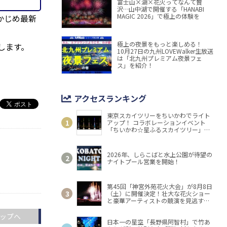
富士山×湖×花火ってなんて贅
沢…山中湖で開催する「HANABI
MAGIC 2026」で極上の体験を
かじめ最新
極上の夜景をもっと楽しめる！
します。
10月27日の九州LOVEWalker生放送
は「北九州プレミアム夜景フェ
ス」を紹介！
アクセスランキング
東京スカイツリーをちいかわでライト
アップ！ コラボレーションイベント
「ちいかわ☆星ふるスカイツリー」開
催
2026年、しらこばと水上公園が待望の
ナイトプール営業を開始！
第45回「神宮外苑花火大会」が8月8日
（土）に開催決定！壮大な花火ショー
と豪華アーティストの競演を見逃す
な！
ップへ
日本一の星空「長野県阿智村」で竹あ