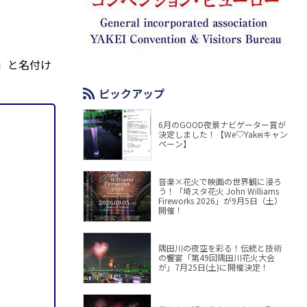
」と名付け
ピックアップ
6月のGOOD夜景ナビゲーター賞が
決定しました！【We♡Yakeiキャン
ペーン】
音楽×花火で映画の世界観に浸ろ
う！「埼スタ花火 John Williams
Fireworks 2026」が9月5日（土）
開催！
隅田川の夜空を彩る！伝統と技術
の饗宴「第49回隅田川花火大会
が」7月25日(土)に開催決定！