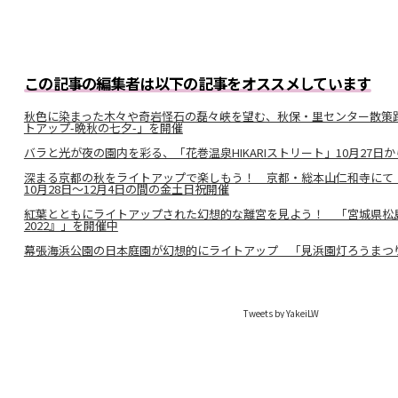
この記事の編集者は以下の記事をオススメしています
秋色に染まった木々や奇岩怪石の磊々峡を望む、秋保・里センター散策
トアップ-晩秋の七夕-」を開催
バラと光が夜の園内を彩る、「花巻温泉HIKARIストリート」10月27日か
深まる京都の秋をライトアップで楽しもう！ 京都・総本山仁和寺にて
10月28日～12月4日の間の金土日祝開催
紅葉とともにライトアップされた幻想的な離宮を見よう！ 「宮城県松
2022』」を開催中
幕張海浜公園の日本庭園が幻想的にライトアップ 「見浜園灯ろうまつ
Tweets by YakeiLW