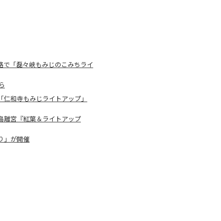
路で「磊々峡もみじのこみちライ
ら
「仁和寺もみじライトアップ」
島離宮『紅葉＆ライトアップ
り」が開催