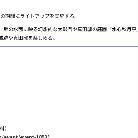
日の期間にライトアップを実施する。
、堀の水面に映る幻想的な太鼓門や真田邸の庭園「水心秋月亭
城跡や真田邸を楽しめる。
無料）
/event/event-1853/