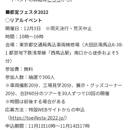
■都営フェスタ2022
○リアルイベント
開催日：12月3日 ※雨天決行・荒天中止
時間：10時～16時
会場：東京都交通局馬込車両検修場（大田区南馬込6-38-
1 都営地下鉄浅草線「西馬込駅」南口から徒歩およそ5
分）
参加費：無料
参加人数：抽選で300人
※車両撮影20分、工場見学20分、展示・グッズコーナー
20分、合計60分のツアーを30人ずつで10回の開催
※時間は前後する場合がある
応募方法：特設WEBサイトからの申込
（
https://toeifesta-2022.jp/
）
申込期間：11月1日10時〜11月14日17時