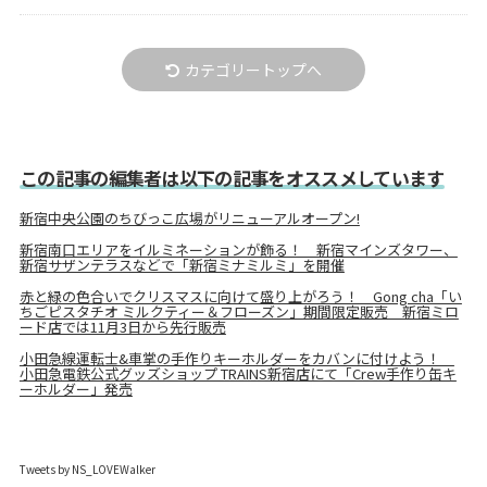
カテゴリートップへ
この記事の編集者は以下の記事をオススメしています
新宿中央公園のちびっこ広場がリニューアルオープン!
新宿南口エリアをイルミネーションが飾る！ 新宿マインズタワー、
新宿サザンテラスなどで「新宿ミナミルミ」を開催
赤と緑の色合いでクリスマスに向けて盛り上がろう！ Gong cha「い
ちごピスタチオ ミルクティー＆フローズン」期間限定販売 新宿ミロ
ード店では11月3日から先行販売
小田急線運転士&車掌の手作りキーホルダーをカバンに付けよう！
小田急電鉄公式グッズショップ TRAINS新宿店にて「Crew手作り缶キ
ーホルダー」発売
Tweets by NS_LOVEWalker