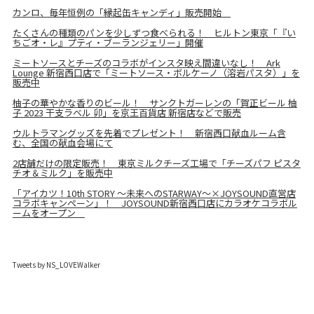
カンロ、毎年恒例の「縁起缶キャンディ」販売開始
たくさんの種類のパンを少しずつ食べられる！ ヒルトン東京「『い
ちごオ・レ』プティ・ブーランジェリー」開催
ミートソースとチーズのコラボがインスタ映え間違いなし！ Ark
Lounge 新宿西口店で「ミートソース・ボルケーノ（溶岩パスタ）」を
販売中
柚子の華やかな香りのビール！ サンクトガーレンの「賀正ビール 柚
子 2023 干支ラベル 卯」を京王百貨店 新宿店などで販売
ウルトラマングッズを先着でプレゼント！ 新宿西口献血ルーム含
む、全国の献血会場にて
2店舗だけの限定販売！ 東京ミルクチーズ工場で「チーズパフ ピスタ
チオ＆ミルク」を販売中
「アイカツ！10th STORY ～未来へのSTARWAY～×JOYSOUND直営店
コラボキャンペーン」！ JOYSOUND新宿西口店にカラオケコラボル
ームをオープン
Tweets by NS_LOVEWalker