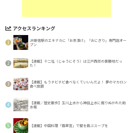
アクセスランキング
JR新宿駅のエキナカに「お茶漬け」「おにぎり」専門店オー
プン
【連載】十二社（じゅうにそう）は江戸西郊の景勝地だっ
た！
【連載】もうチビチビ食べなくていいんだよ！ 夢のマカロン
食べ放題
【連載／歴史散歩】玉川上水から神田上水に掘りぬかれた助
水堀
【連載】中国料理「翡翠宮」で壁を跳ぶスープを