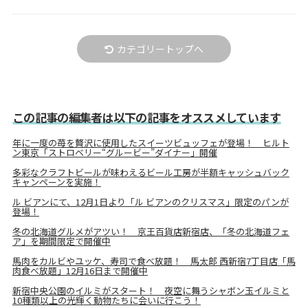
カテゴリートップへ
この記事の編集者は以下の記事をオススメしています
年に一度の苺を贅沢に使用したスイーツビュッフェが登場！ ヒルト
ン東京「ストロベリー“グルービー”ダイナー」開催
多彩なクラフトビールが味わえるビール工房が半額キャッシュバック
キャンペーンを実施！
ル ビアンにて、12月1日より「ル ビアンのクリスマス」限定のパンが
登場！
冬の北海道グルメがアツい！ 京王百貨店新宿店、「冬の北海道フェ
ア」を期間限定で開催中
馬肉をカルビやユッケ、寿司で食べ放題！ 馬太郎 西新宿7丁目店「馬
肉食べ放題」12月16日まで開催中
新宿中央公園のイルミがスタート！ 夜空に舞うシャボン玉イルミと
10種類以上の光輝く動物たちに会いに行こう！