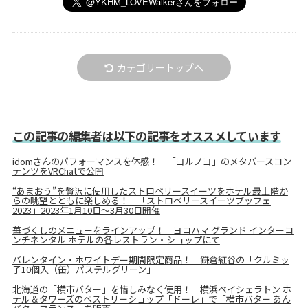
カテゴリートップへ
この記事の編集者は以下の記事をオススメしています
idomさんのパフォーマンスを体感！ 「ヨルノヨ」のメタバースコン
テンツをVRChatで公開
“あまおう”を贅沢に使用したストロベリースイーツをホテル最上階か
らの眺望とともに楽しめる！ 「ストロベリースイーツブッフェ
2023」2023年1月10日〜3月30日開催
苺づくしのメニューをラインアップ！ ヨコハマ グランド インターコ
ンチネンタル ホテルの各レストラン・ショップにて
バレンタイン・ホワイトデー期間限定商品！ 鎌倉紅谷の「クルミッ
子10個入（缶）パステルグリーン」
北海道の「横市バター」を惜しみなく使用！ 横浜ベイシェラトン ホ
テル＆タワーズのペストリーショップ「ドーレ」で「横市バター あん