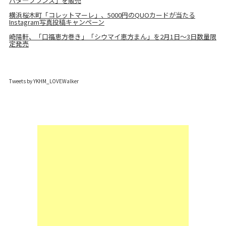
バタ―フランス」を販売
横浜桜木町「コレットマーレ」、5000円のQUOカードが当たる
Instagram写真投稿キャンペーン
崎陽軒、「口福恵方巻き」「シウマイ恵方まん」を2月1日～3日数量限
定発売
Tweets by YKHM_LOVEWalker