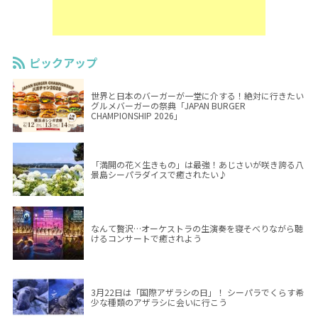
ピックアップ
世界と日本のバーガーが一堂に介する！絶対に行きたい
グルメバーガーの祭典「JAPAN BURGER
CHAMPIONSHIP 2026」
「満開の花×生きもの」は最強！あじさいが咲き誇る八
景島シーパラダイスで癒されたい♪
なんて贅沢…オーケストラの生演奏を寝そべりながら聴
けるコンサートで癒されよう
3月22日は「国際アザラシの日」！ シーパラでくらす希
少な種類のアザラシに会いに行こう