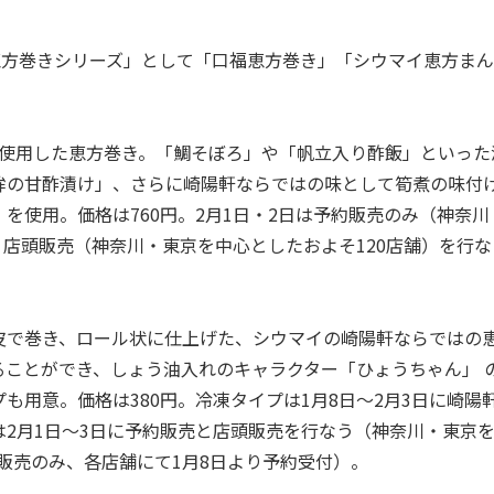
恵方巻きシリーズ」として「口福恵方巻き」「シウマイ恵方まん
使用した恵方巻き。「鯛そぼろ」や「帆立入り酢飯」といった
鉾の甘酢漬け」、さらに崎陽軒ならではの味として筍煮の味付
を使用。価格は760円。2月1日・2日は予約販売のみ（神奈川
・店頭販売（神奈川・東京を中心としたおよそ120店舗）を行な
で巻き、ロール状に仕上げた、シウマイの崎陽軒ならではの
ことができ、しょう油入れのキャラクター「ひょうちゃん」 
用意。価格は380円。冷凍タイプは1月8日～2月3日に崎陽
2月1日～3日に予約販売と店頭販売を行なう（神奈川・東京
約販売のみ、各店舗にて1月8日より予約受付）。