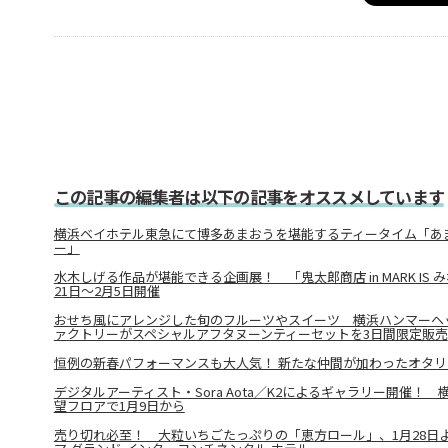
この記事の編集者は以下の記事をオススメしています
横浜ベイホテル東急にて博多あまおうを堪能するティータイム「あま
ー」
水木しげる作品が堪能できる企画展！ 「鬼太郎商店 in MARK IS み
21日～2月5日開催
おせち風にアレンジした旬のフルーツやスイーツ 横浜ハンマーヘ
ァクトリーがスペシャルアフタヌーンティーセットを3日間限定販売
恒例の新春パフォーマンスも大人気！ 新たな仲間が加わったオタリ
デジタルアーティスト・Sora Aota／K2によるギャラリー開催！
望フロアで1月9日から
売り切れ必至！ 大粒いちごたっぷりの「恵方ロール」、1月28日