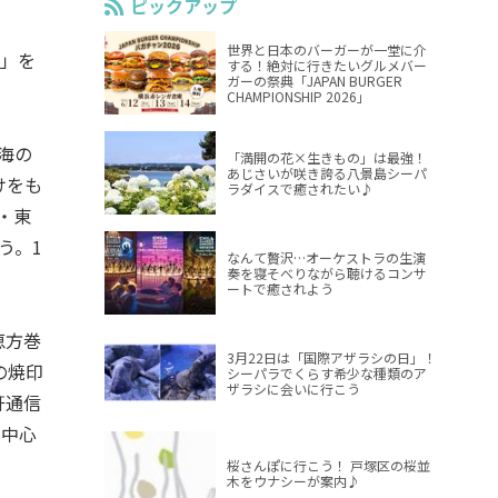
ピックアップ
世界と日本のバーガーが一堂に介
」を
する！絶対に行きたいグルメバー
ガーの祭典「JAPAN BURGER
CHAMPIONSHIP 2026」
海の
「満開の花×生きもの」は最強！
あじさいが咲き誇る八景島シーパ
けをも
ラダイスで癒されたい♪
・東
う。1
なんて贅沢…オーケストラの生演
奏を寝そべりながら聴けるコンサ
ートで癒されよう
恵方巻
3月22日は「国際アザラシの日」！
の焼印
シーパラでくらす希少な種類のア
ザラシに会いに行こう
軒通信
を中心
桜さんぽに行こう！ 戸塚区の桜並
木をウナシーが案内♪