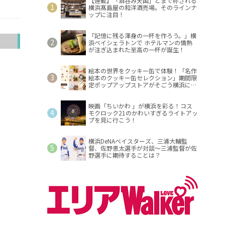
【連載】「酒呑み天国」とまで称される
横浜髙島屋の和洋酒売場。そのラインナ
ップに注目！
「記憶に残る渾身の一杯を作ろう。」横
へ
浜ベイシェラトンで ホテルマンの情熱
が注ぎ込まれた至高の一杯が誕生！
絵本の世界をクッキー缶で体験！「名作
絵本のクッキー缶セレクション」期間限
定ポップアップストアがそごう横浜に登
場！
映画「ちいかわ 」が横浜を彩る！コス
モクロック21のかわいすぎるライトアッ
プを見に行こう！
横浜DeNAベイスターズ、三浦大輔監
督、佐野恵太選手が対談～三浦監督が佐
野選手に期待することは？