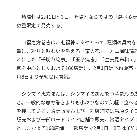
崎陽軒は2月1日～3日、崎陽軒ならではの「選べる
数量限定で発売する。
口福恵方巻きは、七福神にあやかって7種類の具材を
幸に、彩りと味わいを添える「菜の花」「カニ風味蒲
とにした「千切り筍煮」「玉子焼き」「生姜昆布和え」
京を中心としたおよそ160店舗）、2月3日は予約販売
月8日より予約受付開始。
シウマイ恵方まんは、シウマイのあんを中華まんの皮
き。一般的な恵方巻きよりも小ぶりなので気軽に食べる
を押している。通信販売および一部店舗では冷凍タイプも
販売および一部ロードサイド店舗で販売、常温タイプは
としたおよそ160店舗、一部店舗で2月1日・2日は予