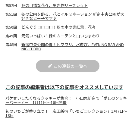
冬の可憐な花々、生き物リーフレット
第52回
冬の公園を飾る、花とイルミネーション 新宿中央公園が大
第51回
好きなヒー子です♪
どんぐりコロコロ！秋の木の実紅葉、花々
第50回
元気いっぱい！緑のカーテンと白いひまわり
第49回
新宿中央公園の夏！ヒマワリ、水遊び、EVENING BAR AND
第48回
NIGHT BBQ
この連載の一覧へ
この記事の編集者は以下の記事をオススメしています
パケ買いしたくなるクッキーが集合！ 小田急新宿で「愛しのクッキ
ーパーティー」1月11日～16日開催
旬のいちごが香り立つ！ 京王新宿「いちごコレクション」1月7日～
18日