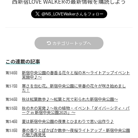
西新宿LOVE WALKERの最新情報を購読しよう
カテゴリートップへ
この連載の記事
新宿中央公園の春香る花々と桜の木～ライトアップイベント
第58回
実施中♪～
寒さを包む花。新宿中央公園に早春の花々が咲き始めまし
第57回
た！
秋は紅葉散歩♪～紅葉と光で彩られた新宿中央公園～
第56回
秋の木の実発♪～秋の植物・イベント「ダイバーシティ・パ
第55回
ーク in 新宿中央公園2025」～
夏は新宿中央公園の夜景とひまわりで思い出作り♪
第54回
春の香りとぽかぽか散歩～夜桜ライトアップ・新宿中央公園
第53回
の魅力再発見