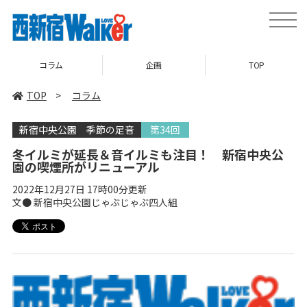
toggle
naviga
コラム
企画
TOP
TOP
>
コラム
新宿中央公園 季節の足音
第34回
冬イルミが延長＆音イルミも注目！ 新宿中央公
園の喫煙所がリニューアル
2022年12月27日 17時00分更新
文● 新宿中央公園じゃぶじゃぶ四人組