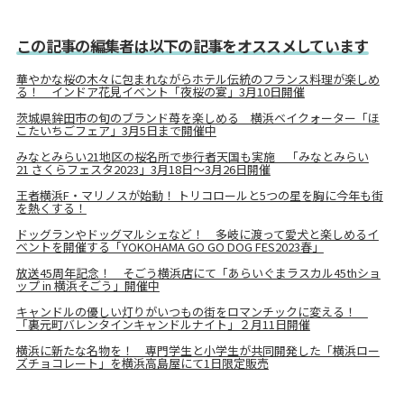
この記事の編集者は以下の記事をオススメしています
華やかな桜の木々に包まれながらホテル伝統のフランス料理が楽しめ
る！ インドア花見イベント「夜桜の宴」3月10日開催
茨城県鉾田市の旬のブランド苺を楽しめる 横浜ベイクォーター「ほ
こたいちごフェア」3月5日まで開催中
みなとみらい21地区の桜名所で歩行者天国も実施 「みなとみらい
21 さくらフェスタ2023」3月18日～3月26日開催
王者横浜F・マリノスが始動！ トリコロールと5つの星を胸に今年も街
を熱くする！
ドッグランやドッグマルシェなど！ 多岐に渡って愛犬と楽しめるイ
ベントを開催する「YOKOHAMA GO GO DOG FES2023春」
放送45周年記念！ そごう横浜店にて「あらいぐまラスカル45thショ
ップ in 横浜そごう」開催中
キャンドルの優しい灯りがいつもの街をロマンチックに変える！
「裏元町バレンタインキャンドルナイト」２月11日開催
横浜に新たな名物を！ 専門学生と小学生が共同開発した「横浜ロー
ズチョコレート」を横浜高島屋にて1日限定販売