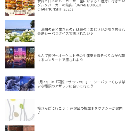
世界と日本のバーガーが一堂に介する！絶対に行きたい
グルメバーガーの祭典「JAPAN BURGER
CHAMPIONSHIP 2026」
「満開の花×生きもの」は最強！あじさいが咲き誇る八
景島シーパラダイスで癒されたい♪
なんて贅沢…オーケストラの生演奏を寝そべりながら聴
けるコンサートで癒されよう
3月22日は「国際アザラシの日」！ シーパラでくらす希
少な種類のアザラシに会いに行こう
桜さんぽに行こう！ 戸塚区の桜並木をウナシーが案内
♪