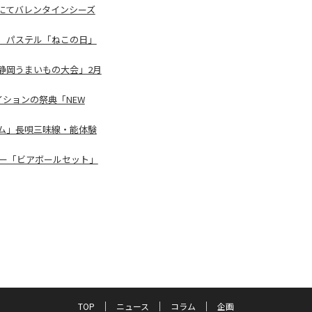
宿店にてバレンタインシーズ
 パステル「ねこの日」
静岡うまいもの大会」2月
イションの祭典「NEW
ム」長唄三味線・能体験
リー「ビアボールセット」
TOP
ニュース
コラム
企画