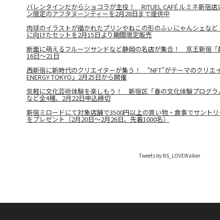
バレンタインだからショコラが主役！ RITUEL CAFÉ ルミネ新
ン限定のアフタヌーンティーを2月28日まで提供中
肉球のイラストが描かれたプリンやねこの形のふぃにゃんシェなど
に向けたセットを2月15日より期間限定販売
断面に萌えるフルーツサンドなど静岡の名店が集合！ 京王新宿「
16日～21日
西新宿に新時代のクリエイターが集う！ “NFT”がテーマのクリエ
ENERGY TOKYO」2月25日から開催
気軽に文化芸術体験を楽しもう！ 新宿区「春の文化体験プログラ
など全4種、2月22日申込締切
新宿ミロードにて対象店舗で3500円以上の買い物・食事でサント
をプレゼント（2月20日～2月26日、先着1000名）
Tweets by NS_LOVEWalker