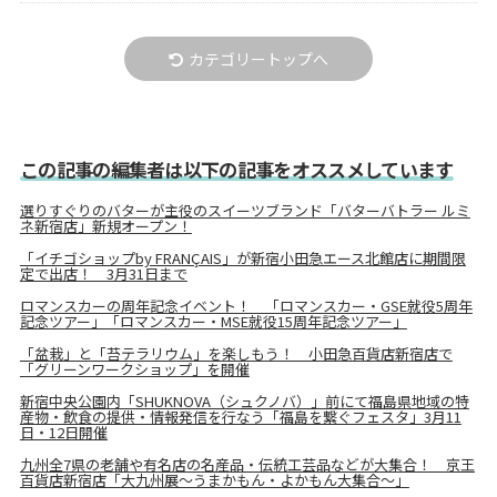
カテゴリートップへ
この記事の編集者は以下の記事をオススメしています
選りすぐりのバターが主役のスイーツブランド「バターバトラー ルミ
ネ新宿店」新規オープン！
「イチゴショップby FRANÇAIS」が新宿小田急エース北館店に期間限
定で出店！ 3月31日まで
ロマンスカーの周年記念イベント！ 「ロマンスカー・GSE就役5周年
記念ツアー」「ロマンスカー・MSE就役15周年記念ツアー」
「盆栽」と「苔テラリウム」を楽しもう！ 小田急百貨店新宿店で
「グリーンワークショップ」を開催
新宿中央公園内「SHUKNOVA（シュクノバ）」前にて福島県地域の特
産物・飲⻝の提供・情報発信を行なう「福島を繋ぐフェスタ」3月11
日・12日開催
九州全7県の老舗や有名店の名産品・伝統工芸品などが大集合！ 京王
百貨店新宿店「大九州展～うまかもん・よかもん大集合～」