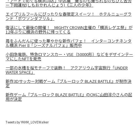
「アートでめぐる横浜18区」中区編 撮るのも撮られるのもひと苦労
ー下岡蓮杖(しもおかれんじょう)《三人の少年》
エイプリルフールにぴったりな春限定スイーツ！ ホテルニューグラ
ンド「ポワソンダブリル」
復活にして最後の開催！ MIGHTY CROWN主催の「横浜レゲエ祭」が
12年ぶりに横浜の野外に帰ってくる
苺をふんだんに使った華やかな新作パフェ！ インターコンチネンタ
ル横浜 Pier 8「シーズナルパフェ」販売中
小田急電鉄、特急ロマンスカー・VSE（50000形）などをデザインテー
マにしたNFTを発売
一部の水槽を桜モチーフで装飾！ アクアリウム宇宙旅行「UNDER
WATER SPACE」
新作3Dサッカー対戦ゲーム『ブルーロック BLAZE BATTLE』が制作決
定
新作ゲーム『ブルーロック BLAZE BATTLE』のCMに山田涼介さんの起
用が決定
Tweets by YKHM_LOVEWalker