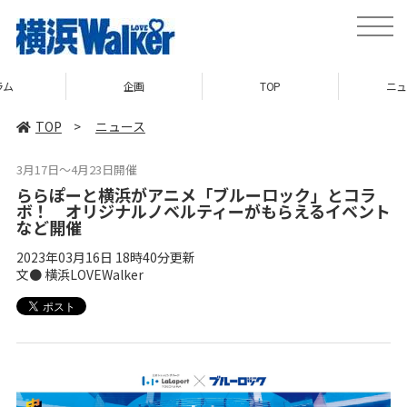
toggle
naviga
企画
TOP
ニュース
TOP
>
ニュース
3月17日～4月23日開催
ららぽーと横浜がアニメ「ブルーロック」とコラ
ボ！ オリジナルノベルティーがもらえるイベント
など開催
2023年03月16日 18時40分更新
文● 横浜LOVEWalker