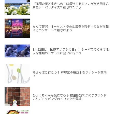
「満開の花×生きもの」は最強！あじさいが咲き誇る八
景島シーパラダイスで癒されたい♪
なんて贅沢…オーケストラの生演奏を寝そべりながら聴
けるコンサートで癒されよう
3月22日は「国際アザラシの日」！ シーパラでくらす希
少な種類のアザラシに会いに行こう
桜さんぽに行こう！ 戸塚区の桜並木をウナシーが案内
♪
ひょうちゃんも気になる♪ 数量限定でかぬまブランド
いちごトッピングのドリンクが登場！