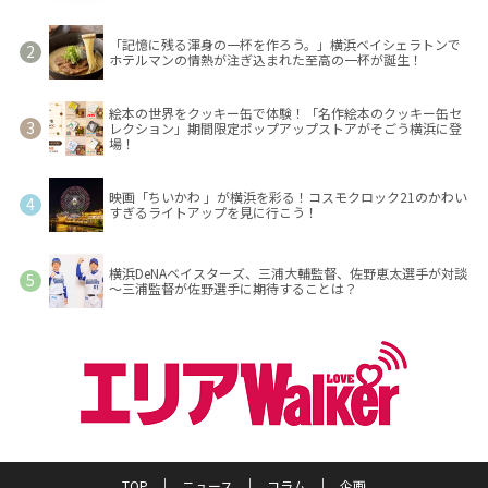
「記憶に残る渾身の一杯を作ろう。」横浜ベイシェラトンで
ホテルマンの情熱が注ぎ込まれた至高の一杯が誕生！
絵本の世界をクッキー缶で体験！「名作絵本のクッキー缶セ
レクション」期間限定ポップアップストアがそごう横浜に登
場！
映画「ちいかわ 」が横浜を彩る！コスモクロック21のかわい
すぎるライトアップを見に行こう！
横浜DeNAベイスターズ、三浦大輔監督、佐野恵太選手が対談
～三浦監督が佐野選手に期待することは？
TOP
ニュース
コラム
企画