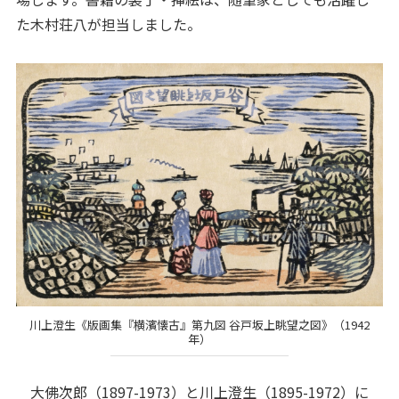
た木村荘八が担当しました。
川上澄生《版画集『横濱懐古』第九図 谷戸坂上眺望之図》（1942
年）
大佛次郎（1897-1973）と川上澄生（1895-1972）に