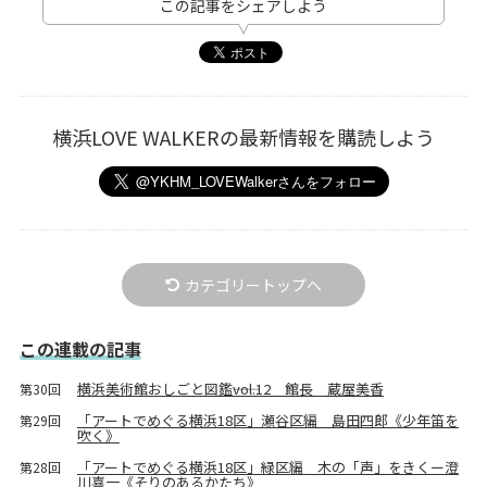
この記事をシェアしよう
横浜LOVE WALKERの最新情報を購読しよう
カテゴリートップへ
この連載の記事
横浜美術館おしごと図鑑――vol.12 館長 蔵屋美香
第30回
「アートでめぐる横浜18区」瀬谷区編 島田四郎《少年笛を
第29回
吹く》
「アートでめぐる横浜18区」緑区編 木の「声」をきくー澄
第28回
川喜一《そりのあるかたち》