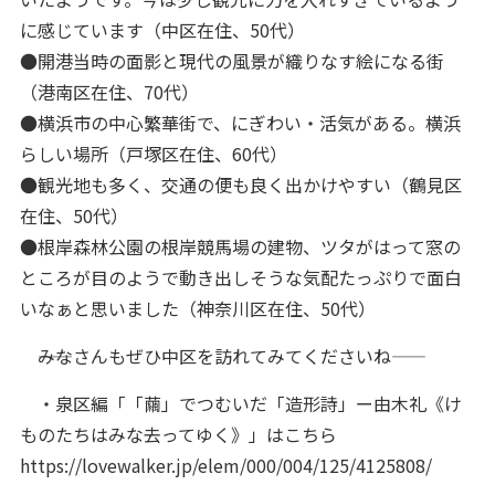
に感じています（中区在住、50代）
●開港当時の面影と現代の風景が織りなす絵になる街
（港南区在住、70代）
●横浜市の中心繁華街で、にぎわい・活気がある。横浜
らしい場所（戸塚区在住、60代）
●観光地も多く、交通の便も良く出かけやすい（鶴見区
在住、50代）
●根岸森林公園の根岸競馬場の建物、ツタがはって窓の
ところが目のようで動き出しそうな気配たっぷりで面白
いなぁと思いました（神奈川区在住、50代）
――みなさんもぜひ中区を訪れてみてくださいね――
・泉区編「「繭」でつむいだ「造形詩」ー由木礼《け
ものたちはみな去ってゆく》」はこちら
https://lovewalker.jp/elem/000/004/125/4125808/