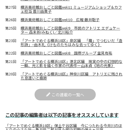
横浜美術館おしごと図鑑――vol.11 ミュージアムショップ＆カフ
第27回
ェ担当 普川由貴子
横浜美術館おしごと図鑑――vol.10 広報 藤井聡子
第26回
横浜美術館おしごと図鑑――vol.9 市民のアトリエ エデュケー
第25回
ター 森未祈(みねく)／北川裕介
「アートでめぐる横浜18区」泉区編 「繭」でつむいだ「造
第23回
形詩」−由木礼《けものたちはみな去ってゆく》
横浜美術館おしごと図鑑――vol.8 国際グループ 里見有祐
第22回
「アートでめぐる横浜18区」港北区編 現実の中の幻想的な
第21回
一瞬、光と影を描く作家の代表作ー山本貞《地の光景》
「アートでめぐる横浜18区」神奈川区編 アトリエに残され
第20回
た息遣いと痕跡
この連載の一覧へ
この記事の編集者は以下の記事をオススメしています
「アートでめぐる横浜18区」保土ケ谷区編 今につたわる今井川のほ
とりの小さな社―亀井竹二郎が見た明治初期の保土ヶ谷宿