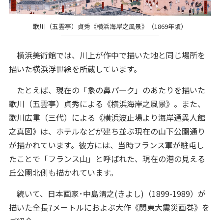
歌川（五雲亭）貞秀《横浜海岸之風景》（1869年頃）
横浜美術館では、川上が作中で描いた地と同じ場所を
描いた横浜浮世絵を所蔵しています。
たとえば、現在の「象の鼻パーク」のあたりを描いた
歌川（五雲亭）貞秀による《横浜海岸之風景》。また、
歌川広重（三代）による《横浜波止場より海岸通異人館
之真図》は、ホテルなどが建ち並ぶ現在の山下公園通り
が描かれています。彼方には、当時フランス軍が駐屯し
たことで「フランス山」と呼ばれた、現在の港の見える
丘公園北側も描かれています。
続いて、日本画家･中島清之(きよし)（1899-1989）が
描いた全長7メートルにおよぶ大作《関東大震災画巻》を