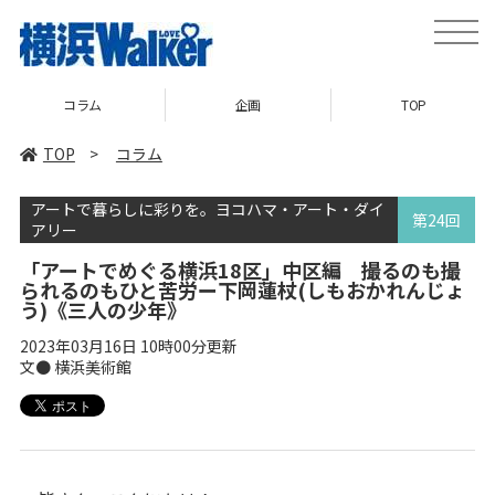
toggle
naviga
企画
TOP
ニュース
TOP
>
コラム
アートで暮らしに彩りを。ヨコハマ・アート・ダイ
第24回
アリー
「アートでめぐる横浜18区」中区編 撮るのも撮
られるのもひと苦労ー下岡蓮杖(しもおかれんじょ
う)《三人の少年》
2023年03月16日 10時00分更新
文● 横浜美術館