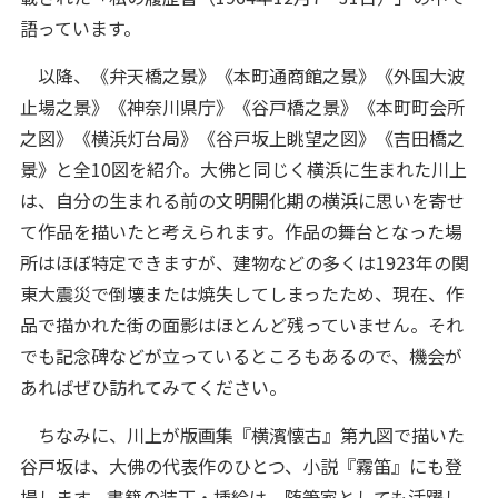
語っています。
以降、《弁天橋之景》《本町通商館之景》《外国大波
止場之景》《神奈川県庁》《谷戸橋之景》《本町町会所
之図》《横浜灯台局》《谷戸坂上眺望之図》《吉田橋之
景》と全10図を紹介。大佛と同じく横浜に生まれた川上
は、自分の生まれる前の文明開化期の横浜に思いを寄せ
て作品を描いたと考えられます。作品の舞台となった場
所はほぼ特定できますが、建物などの多くは1923年の関
東大震災で倒壊または焼失してしまったため、現在、作
品で描かれた街の面影はほとんど残っていません。それ
でも記念碑などが立っているところもあるので、機会が
あればぜひ訪れてみてください。
ちなみに、川上が版画集『横濱懐古』第九図で描いた
谷戸坂は、大佛の代表作のひとつ、小説『霧笛』にも登
場します。書籍の装丁・挿絵は、随筆家としても活躍し