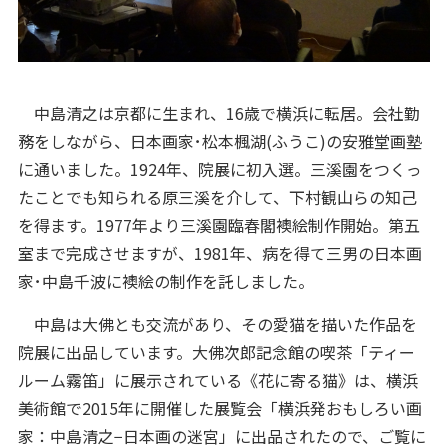
中島清之は京都に生まれ、16歳で横浜に転居。会社勤
務をしながら、日本画家･松本楓湖(ふうこ)の安雅堂画塾
に通いました。1924年、院展に初入選。三溪園をつくっ
たことでも知られる原三溪を介して、下村観山らの知己
を得ます。1977年より三溪園臨春閣襖絵制作開始。第五
室まで完成させますが、1981年、病を得て三男の日本画
家･中島千波に襖絵の制作を託しました。
中島は大佛とも交流があり、その愛猫を描いた作品を
院展に出品しています。大佛次郎記念館の喫茶「ティー
ルーム霧笛」に展示されている《花に寄る猫》は、横浜
美術館で2015年に開催した展覧会「横浜発おもしろい画
家：中島清之−日本画の迷宮」に出品されたので、ご覧に