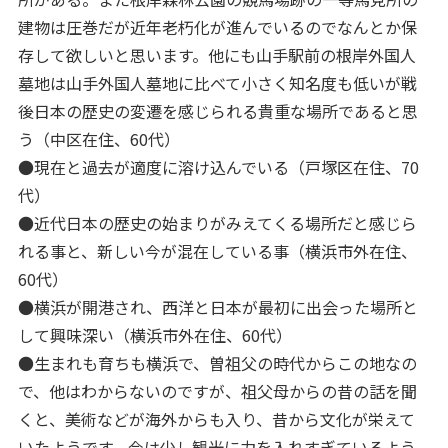
建物は圧巻だが近年老朽化が進んでいるのでなんとか保
存して欲しいと思います。他にも山手駅前の根岸外国人
墓地は山手外国人墓地に比べて小さく知名度も低いが戦
後日本の歴史の変遷を感じられる貴重な場所であると思
う（中区在住、60代）
●現在と過去が適度に溶け込んでいる（戸塚区在住、70
代）
●近代日本の歴史の始まりがみえてくる場所だと感じら
れる事と、新しい今が混在している事（横浜市外在住、
60代）
●横浜が開港され、西洋と日本が最初に出会った場所と
して興味深い（横浜市外在住、60代）
●生まれも育ちも横浜で、曽祖父の時代からこの地なの
で、他はわからないのですが、祖父母からの昔の話を聞
くと、美術などが海外からも入り、昔から文化が栄えて
いたようです。今は少し観光に力を入れすぎているよう