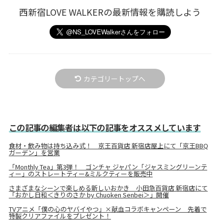
西新宿LOVE WALKERの最新情報を購読しよう
カテゴリートップへ
この記事の編集者は以下の記事をオススメしています
食材・飲み物は持ち込み式！ 京王百貨店 新宿店屋上にて「京王BBQ
ガーデン」を営業
「Monthly Tea」第3弾！ ゴンチャ ジャパン「ジャスミングリーンテ
ィー」のストレートティー&ミルクティーを販売中
さまざまなシーンで楽しめる新しいおかき 小田急百貨店 新宿店にて
「おかし日和＜きりのさか by Chuoken Senbei＞」開催
TVアニメ「僕の心のヤバイやつ」×献血コラボキャンペーン 先着で
特製クリアファイルをプレゼント！