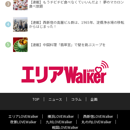
【連載】もうチビチビ食べなくていいんだよ！ 夢のマカロン
食べ放題
【連載】西新宿の高層ビル群は、1965年、淀橋浄水場の移転
からはじまった！
【連載】中国料理「翡翠宮」で壁を跳ぶスープを
TOP
ニュース
コラム
企画
エリアLOVEWalker
横浜LOVEWalker
西新宿LOVEWalker
夜景LOVEWalker
九州LOVEWalker
丸の内LOVEWalker
戦国LOVEWalker