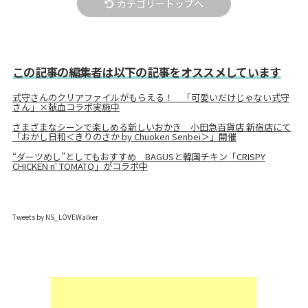
カテゴリートップへ
この記事の編集者は以下の記事をオススメしています
式守さんのクリアファイルがもらえる！ 「可愛いだけじゃない式守
さん」×献血コラボ実施中
さまざまなシーンで楽しめる新しいおかき 小田急百貨店 新宿店にて
「おかし日和＜きりのさか by Chuoken Senbei＞」開催
“ダーツめし”としてもおすすめ BAGUSと韓国チキン「CRISPY
CHICKEN nʼ TOMATO」がコラボ中
Tweets by NS_LOVEWalker