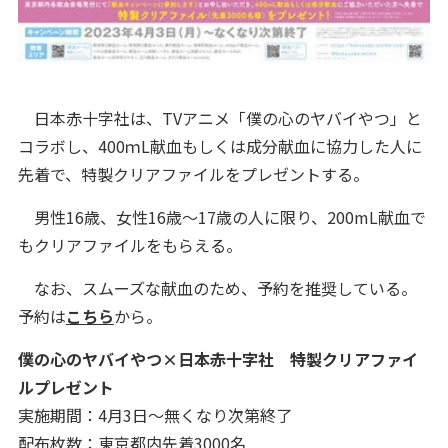
日本赤十字社は、TVアニメ「僕の心のヤバイやつ」と
コラボし、400ｍL献血もしくは成分献血に協力した人に
先着で、特製クリアファイルをプレゼントする。
男性16歳、女性16歳～17歳の人に限り、200mL献血で
もクリアファイルをもらえる。
なお、スムーズな献血のため、予約を推奨している。
予約は
こちら
から。
僕の心のヤバイやつ×日本赤十字社 特製クリアファイ
ルプレゼント
実施期間：4月3日～無くなり次第終了
配布枚数：東京都内先着3000名