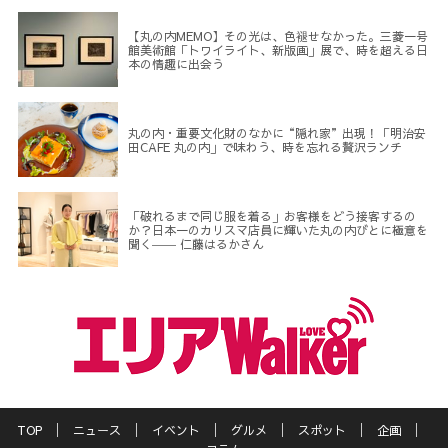
【丸の内MEMO】その光は、色褪せなかった。三菱一号
館美術館「トワイライト、新版画」展で、時を超える日
本の情趣に出会う
丸の内・重要文化財のなかに“隠れ家”出現！「明治安
田CAFE 丸の内」で味わう、時を忘れる贅沢ランチ
「破れるまで同じ服を着る」お客様をどう接客するの
か？日本一のカリスマ店員に輝いた丸の内びとに極意を
聞く―― 仁藤はるかさん
TOP
ニュース
イベント
グルメ
スポット
企画