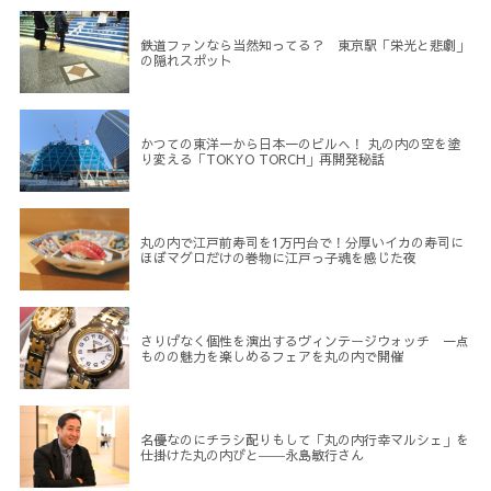
鉄道ファンなら当然知ってる？ 東京駅「栄光と悲劇」
の隠れスポット
かつての東洋一から日本一のビルへ！ 丸の内の空を塗
り変える「TOKYO TORCH」再開発秘話
丸の内で江戸前寿司を1万円台で！分厚いイカの寿司に
ほぼマグロだけの巻物に江戸っ子魂を感じた夜
さりげなく個性を演出するヴィンテージウォッチ 一点
ものの魅力を楽しめるフェアを丸の内で開催
名優なのにチラシ配りもして「丸の内行幸マルシェ」を
仕掛けた丸の内びと――永島敏行さん