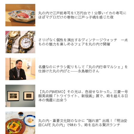
丸の内で江戸前寿司を1万円台で！分厚いイカの寿司に
ほぼマグロだけの巻物に江戸っ子魂を感じた夜
さりげなく個性を演出するヴィンテージウォッチ 一点
ものの魅力を楽しめるフェアを丸の内で開催
名優なのにチラシ配りもして「丸の内行幸マルシェ」を
仕掛けた丸の内びと――永島敏行さん
【丸の内MEMO】その光は、色褪せなかった。三菱一号
館美術館「トワイライト、新版画」展で、時を超える日
本の情趣に出会う
丸の内・重要文化財のなかに“隠れ家”出現！「明治安
田CAFE 丸の内」で味わう、時を忘れる贅沢ランチ