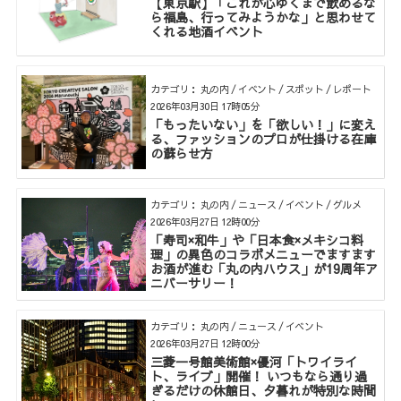
【東京駅】「これが心ゆくまで飲めるな
ら福島、行ってみようかな」と思わせて
くれる地酒イベント
カテゴリ： 丸の内 / イベント / スポット / レポート
2026年03月30日 17時05分
「もったいない」を「欲しい！」に変え
る、ファッションのプロが仕掛ける在庫
の蘇らせ方
カテゴリ： 丸の内 / ニュース / イベント / グルメ
2026年03月27日 12時00分
「寿司×和牛」や「日本食×メキシコ料
理」の異色のコラボメニューでますます
お酒が進む「丸の内ハウス」が19周年ア
ニバーサリー！
カテゴリ： 丸の内 / ニュース / イベント
2026年03月27日 12時00分
三菱一号館美術館×優河「トワイライ
ト、ライブ」開催！ いつもなら通り過
ぎるだけの休館日、夕暮れが特別な時間