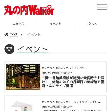
toggle
naviga
イベント
グルメ
スポット
TOP
>
イベント
イベント
カテゴリ： 丸の内 / コラム / イベント
2026年04月01日 12時00分
三菱一号館美術館が特別な黄昏時をお届
け！ 休館のはずの月曜日の美術館で優
河さんのライブ開催
カテゴリ： 丸の内 / ニュース / イベント / グルメ
2026年03月31日 12時00分