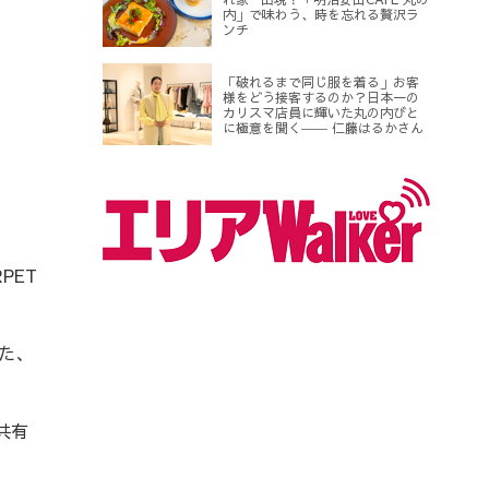
内」で味わう、時を忘れる贅沢ラ
ンチ
「破れるまで同じ服を着る」お客
様をどう接客するのか？日本一の
カリスマ店員に輝いた丸の内びと
に極意を聞く―― 仁藤はるかさん
PET
た、
共有