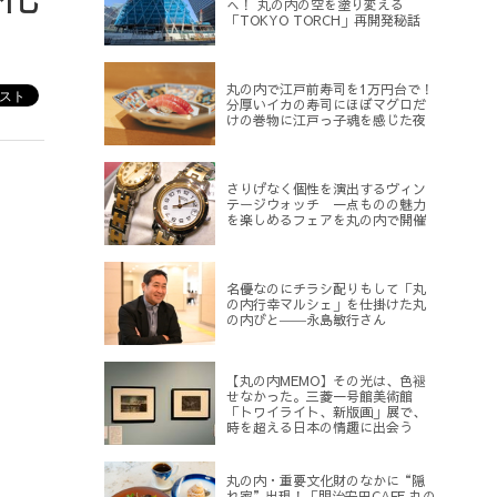
へ！ 丸の内の空を塗り変える
「TOKYO TORCH」再開発秘話
丸の内で江戸前寿司を1万円台で！
分厚いイカの寿司にほぼマグロだ
けの巻物に江戸っ子魂を感じた夜
さりげなく個性を演出するヴィン
テージウォッチ 一点ものの魅力
を楽しめるフェアを丸の内で開催
名優なのにチラシ配りもして「丸
の内行幸マルシェ」を仕掛けた丸
の内びと――永島敏行さん
【丸の内MEMO】その光は、色褪
せなかった。三菱一号館美術館
「トワイライト、新版画」展で、
時を超える日本の情趣に出会う
丸の内・重要文化財のなかに“隠
れ家”出現！「明治安田CAFE 丸の