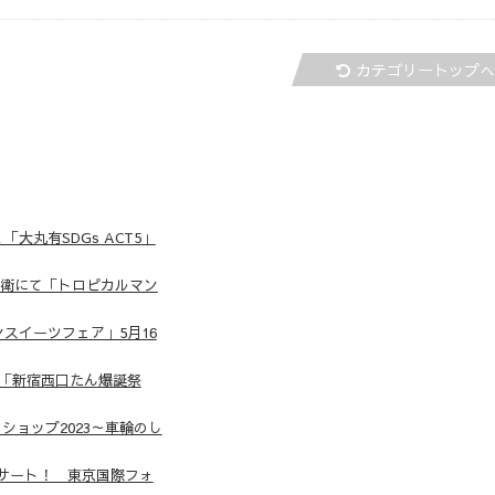
カテゴリートップ
大丸有SDGs ACT5」
兵衛にて「トロピカルマン
スイーツフェア」5月16
「新宿西口たん爆誕祭
ョップ2023～車輪のし
サート！ 東京国際フォ