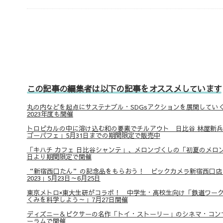
この記事の編集者は以下の記事をオススメしています
丸の内などを起点にサステナブル・SDGsアクションを展開していく「
2023年度も開催
トロピカルの中に溶け込む和の要素でチルアウト 日比谷 林屋新
ゴーパフェ」5月31日までの期間限定で販売中
「キハチ カフェ 日比谷シャンテ」、メロンづくしの「初夏のメロン
日より期間限定で開催
“新宿西口たん”の記念品をもらおう！ ビックカメラ新宿西口店
2023」5月23日～6月25日
東京メトロ×東大生研がコラボ！ 中学生・高校生向け「鉄道ワークシ
くみを科学しよう～」7月27日開催
ディズニー＆ピクサーの名作「トイ・ストーリー」のシネマ・コン
ーラムで開催