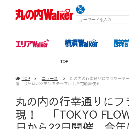
TOP
TOP
>
ニュース
>
丸の内の行幸通りにフラワーアートの絨
催 今年はポケモンをテーマにした花歌舞伎も
丸の内の行幸通りにフ
現！ 「TOKYO FLOWE
日から22日開催 今