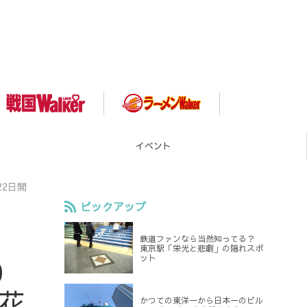
イベント
22日開
ピックアップ
鉄道ファンなら当然知ってる？
東京駅「栄光と悲劇」の隠れスポ
ット
0
花
かつての東洋一から日本一のビル